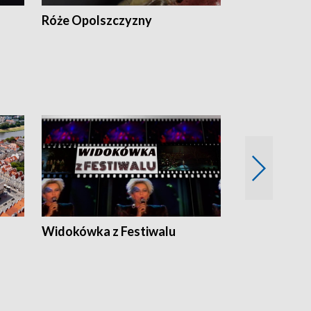
Róże Opolszczyzny
Czas report
Widokówka z Festiwalu
Strefa Kultu