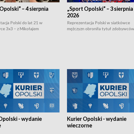
Opolski” – 4 sierpnia
„Sport Opolski” – 3 sierpnia
2026
acja Polski do lat 21 w
Reprezentacja Polski w siatkówce
ce 3x3 – z Mikołajem
mężczyzn obroniła tytuł zdobywców 
kiem z opolskiego AZS-u w
Narodów. W finale pokonali Amery
- wygrała dwa z trzech turniejów
po tie-breaku. W meczu nie zabrakł
Ligi Narodów. Rywalizacja
opolskich wątków.
ę w węgierskim Szolnok.
Opolski - wydanie
Kurier Opolski - wydanie
e
wieczorne