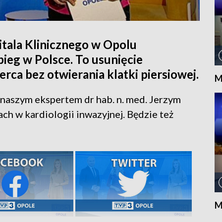
itala Klinicznego w Opolu
bieg w Polsce. To usunięcie
erca bez otwierania klatki piersiowej.
M
naszym ekspertem dr hab. n. med. Jerzym
h w kardiologii inwazyjnej. Będzie też
M