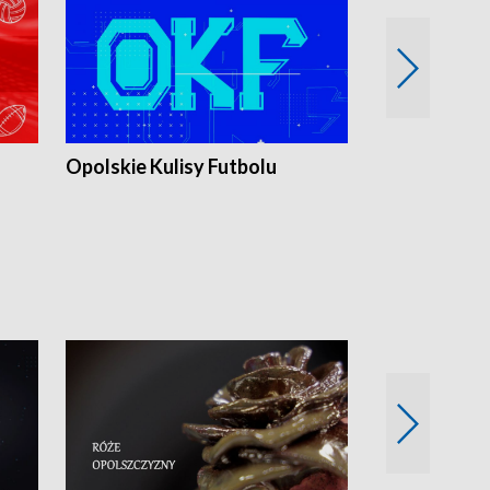
Opolskie Kulisy Futbolu
Złote chwile
sportu