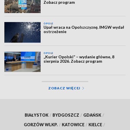
Zobacz program
OPOLE
Upał wraca na Opolszczyznę. IMGW wydał
ostrzeżenie
OPOLE
„Kurier Opolski” – wydanie główne, 8
sierpnia 2026. Zobacz program
ZOBACZ WIĘCEJ
BIAŁYSTOK
/
BYDGOSZCZ
/
GDAŃSK
/
GORZÓW WLKP.
/
KATOWICE
/
KIELCE
/