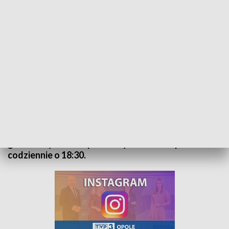
Kurier Opolski - wydanie główne – 10 maj 2022
„Kurier Opolski” to codzienna porcja informacji o
najważniejszych wydarzeniach w regionie. Na
główne wydanie zapraszamy do TVP3 Opole
codziennie o 18:30.