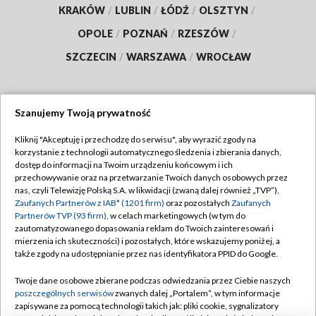
KRAKÓW
/
LUBLIN
/
ŁÓDŹ
/
OLSZTYN
/
OPOLE
/
POZNAŃ
/
RZESZÓW
/
SZCZECIN
/
WARSZAWA
/
WROCŁAW
Szanujemy Twoją prywatność
Dołącz do nas:
Kliknij "Akceptuję i przechodzę do serwisu", aby wyrazić zgody na
korzystanie z technologii automatycznego śledzenia i zbierania danych,
TVP
dostęp do informacji na Twoim urządzeniu końcowym i ich
Abonament TVP
przechowywanie oraz na przetwarzanie Twoich danych osobowych przez
Regulamin TVP
nas, czyli Telewizję Polską S.A. w likwidacji (zwaną dalej również „TVP”),
Emisja w TVP
Zaufanych Partnerów z IAB* (1201 firm)
oraz pozostałych
Zaufanych
Polityka prywatności
Partnerów TVP (93 firm)
, w celach marketingowych (w tym do
Centrum informacji TVP
Moje zgody
zautomatyzowanego dopasowania reklam do Twoich zainteresowań i
mierzenia ich skuteczności) i pozostałych, które wskazujemy poniżej, a
Naziemna Telewizja Cyfrowa
Pomoc
także zgody na udostępnianie przez nas identyfikatora PPID do Google.
Sklep TVP
Biuro reklamy
Twoje dane osobowe zbierane podczas odwiedzania przez Ciebie naszych
Rada Programowa
poszczególnych serwisów
zwanych dalej „Portalem”, w tym informacje
Kontakt
zapisywane za pomocą technologii takich jak: pliki cookie, sygnalizatory
System NOS