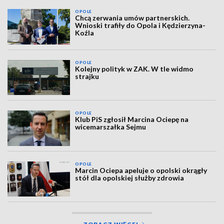
OPOLE
Chcą zerwania umów partnerskich.
Wnioski trafiły do Opola i Kędzierzyna-
Koźla
OPOLE
Kolejny polityk w ZAK. W tle widmo
strajku
OPOLE
Klub PiS zgłosił Marcina Ociepę na
wicemarszałka Sejmu
OPOLE
Marcin Ociepa apeluje o opolski okrągły
stół dla opolskiej służby zdrowia