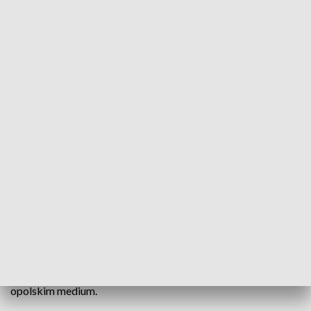
Poseł Zembaczyński z odsieczą dla prezydenta. Zapowiedział kontrolę
poselską
- Wszczynam kontrolę poselską w Wodociągach i Kanalizacji
- zapowiedział Witold Zembaczyński, poseł .Nowoczesnej.
Decyzję podjął po lekturze kolejnego anonimowego
paszkwilu opublikowanego na portalu, kontrolowanym przez
władze Opola, który w dodatku nazwał niezależnym
opolskim medium.