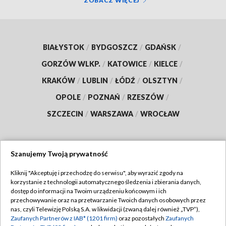
ZOBACZ WIĘCEJ
BIAŁYSTOK
/
BYDGOSZCZ
/
GDAŃSK
/
GORZÓW WLKP.
/
KATOWICE
/
KIELCE
/
KRAKÓW
/
LUBLIN
/
ŁÓDŹ
/
OLSZTYN
/
OPOLE
/
POZNAŃ
/
RZESZÓW
/
SZCZECIN
/
WARSZAWA
/
WROCŁAW
Szanujemy Twoją prywatność
Dołącz do nas:
Kliknij "Akceptuję i przechodzę do serwisu", aby wyrazić zgody na
korzystanie z technologii automatycznego śledzenia i zbierania danych,
TVP
dostęp do informacji na Twoim urządzeniu końcowym i ich
Abonament TVP
przechowywanie oraz na przetwarzanie Twoich danych osobowych przez
Regulamin TVP
nas, czyli Telewizję Polską S.A. w likwidacji (zwaną dalej również „TVP”),
Emisja w TVP
Zaufanych Partnerów z IAB* (1201 firm)
oraz pozostałych
Zaufanych
Polityka prywatności