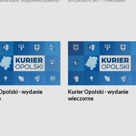
nienia klubu. Wyjątkowy jubileusz
koszykówce 3x3 – z Mikołajem
 na sportowo. W programie
Kowalczykiem z opolskiego AZS-u 
 turnieju eliminacyjnym
składzie - wygrała dwa z trzech tur
h Mistrzostw w siatkówce
w ramach Ligi Narodów. Rywalizacja
 amatorów w Opolu oraz o
odbyła się w węgierskim Szolnok.
lejarza Opole. Zapraszamy!
Opolski - wydanie
Kurier Opolski - wydanie
e
wieczorne