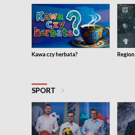
Kawa czy herbata?
Region
SPORT