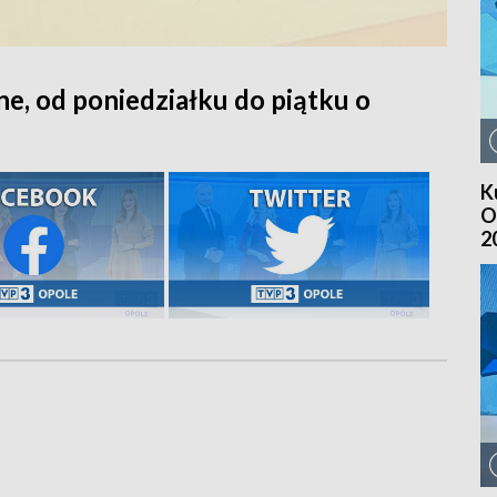
ne, od poniedziałku do piątku o
K
O
2