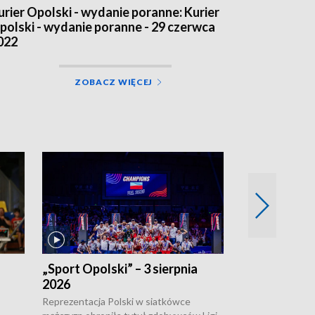
urier Opolski - wydanie poranne: Kurier
polski - wydanie poranne - 29 czerwca
022
ZOBACZ WIĘCEJ
„Sport Opolski” – 3 sierpnia
„Sport Opolsk
2026
Reprezentacja P
mężczyzn w półfi
Reprezentacja Polski w siatkówce
meczu ćwierćfin