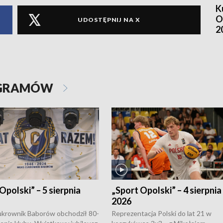
K
O
UDOSTĘPNIJ NA X
2
OGRAMÓW
Opolski” – 5 sierpnia
„Sport Opolski” – 4 sierpnia
2026
rownik Baborów obchodził 80-
Reprezentacja Polski do lat 21 w