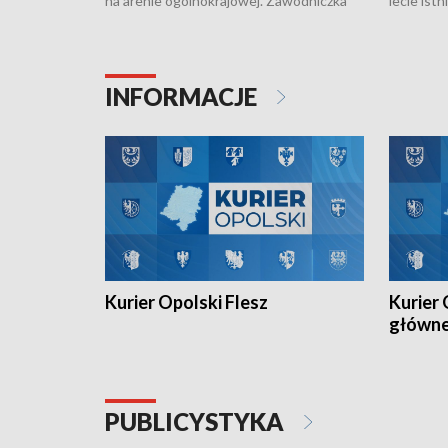
na arenie ogólnokrajowej. Zawodniczka
lecie ist
Klubu Kolarskiego Ziemia Brzeska
odbył się
została podwójna Mistrzynią Polski
również o
Juniorów Młodszych w kolarstwie
Otwartyc
torowym.
plażowej
INFORMACJE
meczu Ko
Kurier Opolski Flesz
Kurier 
główn
PUBLICYSTYKA