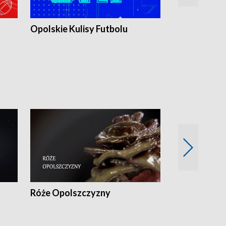
Opolskie Kulisy Futbolu
Złote chwile
sportu
Róże Opolszczyzny
Czas report