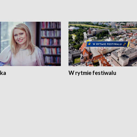
ka
W rytmie festiwalu