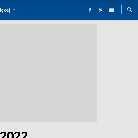
ęcej
 2022