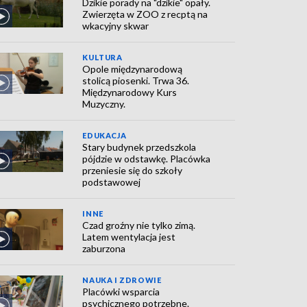
Dzikie porady na "dzikie" opały.
Zwierzęta w ZOO z recptą na
wkacyjny skwar
KULTURA
Opole międzynarodową
stolicą piosenki. Trwa 36.
Międzynarodowy Kurs
Muzyczny.
EDUKACJA
Stary budynek przedszkola
pójdzie w odstawkę. Placówka
przeniesie się do szkoły
podstawowej
INNE
Czad groźny nie tylko zimą.
Latem wentylacja jest
zaburzona
NAUKA I ZDROWIE
Placówki wsparcia
psychicznego potrzebne.