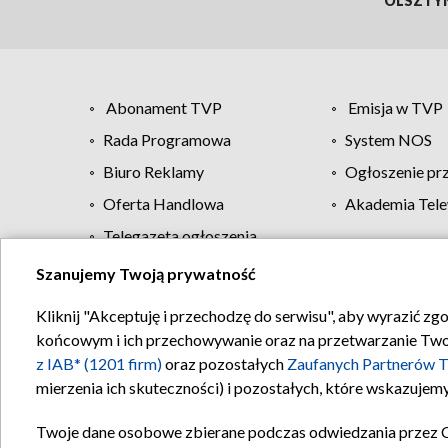
OLSZTY
Abonament TVP
Emisja w TVP
Rada Programowa
System NOS
Biuro Reklamy
Ogłoszenie pr
Oferta Handlowa
Akademia Tele
Telegazeta ogłoszenia
Szanujemy Twoją prywatność
Regulamin TVP
Kliknij "Akceptuję i przechodzę do serwisu", aby wyrazić zg
końcowym i ich przechowywanie oraz na przetwarzanie Twoich
z IAB* (1201 firm)
oraz pozostałych
Zaufanych Partnerów T
mierzenia ich skuteczności) i pozostałych, które wskazujemy
Twoje dane osobowe zbierane podczas odwiedzania przez 