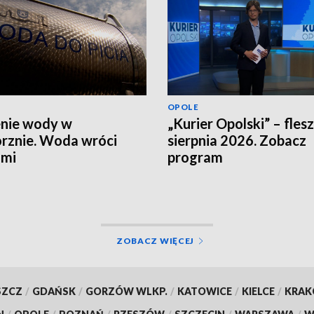
OPOLE
nie wody w
„Kurier Opolski” – flesz
rznie. Woda wróci
sierpnia 2026. Zobacz
ami
program
ZOBACZ WIĘCEJ
SZCZ
/
GDAŃSK
/
GORZÓW WLKP.
/
KATOWICE
/
KIELCE
/
KRA