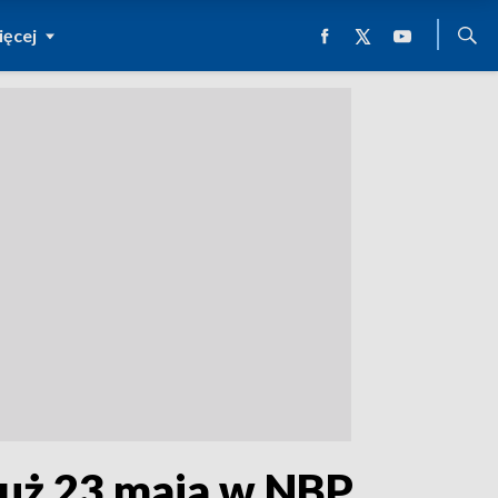
ęcej
Już 23 maja w NBP