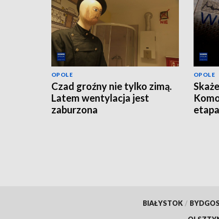
OPOLE
OPOLE
Czad groźny nie tylko zimą.
Skaże
Latem wentylacja jest
Komo
zaburzona
etap
BIAŁYSTOK
/
BYDGO