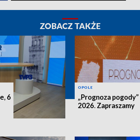
ZOBACZ TAKŻE
OPOLE
e, 6
„Prognoza pogody” n
2026. Zapraszamy