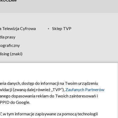
ROCŁAW
 Telewizja Cyfrowa
Sklep TVP
la prasy
tograficzny
sing (znaki)
klamy
Kontakt
rania danych, dostęp do informacji na Twoim urządzeniu
idacji (zwaną dalej również „TVP”),
Zaufanych Partnerów
anego dopasowania reklam do Twoich zainteresowań i
a PPID do Google.
”, w tym informacje zapisywane za pomocą technologii