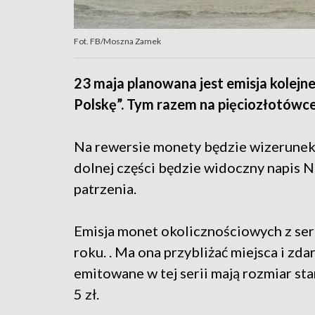
Fot. FB/Moszna Zamek
23 maja planowana jest emisja kolejne
Polskę”. Tym razem na pięciozłotów
Na rewersie monety będzie wizerunek
dolnej części będzie widoczny napis N
patrzenia.
Emisja monet okolicznościowych z seri
roku. . Ma ona przybliżać miejsca i zd
emitowane w tej serii mają rozmiar 
5 zł.