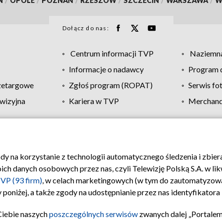
N
/
OPOLE
/
POZNAŃ
/
RZESZÓW
/
SZCZECIN
/
WARSZAWA
/
W
Dołącz do nas:
Centrum informacji TVP
Naziemna
Informacje o nadawcy
Program d
zetargowe
Zgłoś program (ROPAT)
Serwis fo
wizyjna
Kariera w TVP
Merchandi
Polityka prywatności
Moje zgody
Pomoc
Biuro re
ody na korzystanie z technologii automatycznego śledzenia i zbie
 danych osobowych przez nas, czyli Telewizję Polską S.A. w likw
VP (93 firm)
, w celach marketingowych (w tym do zautomatyzow
 poniżej, a także zgody na udostępnianie przez nas identyfikator
Ciebie naszych
poszczególnych serwisów
zwanych dalej „Portalem