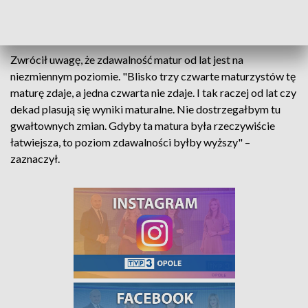
podstawie podstawy programowej, a nie na podstawie
wytycznych CKE, które są węższe.
Zwrócił uwagę, że zdawalność matur od lat jest na
niezmiennym poziomie. "Blisko trzy czwarte maturzystów tę
maturę zdaje, a jedna czwarta nie zdaje. I tak raczej od lat czy
dekad plasują się wyniki maturalne. Nie dostrzegałbym tu
gwałtownych zmian. Gdyby ta matura była rzeczywiście
łatwiejsza, to poziom zdawalności byłby wyższy" –
zaznaczył.