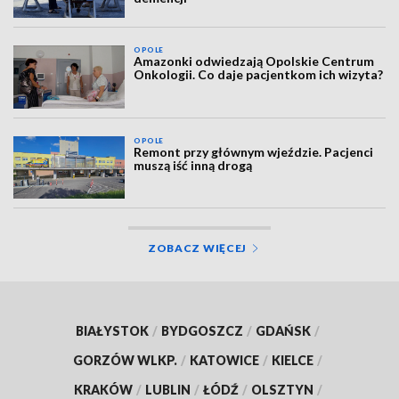
OPOLE
Amazonki odwiedzają Opolskie Centrum
Onkologii. Co daje pacjentkom ich wizyta?
OPOLE
Remont przy głównym wjeździe. Pacjenci
muszą iść inną drogą
ZOBACZ WIĘCEJ
BIAŁYSTOK
/
BYDGOSZCZ
/
GDAŃSK
/
GORZÓW WLKP.
/
KATOWICE
/
KIELCE
/
KRAKÓW
/
LUBLIN
/
ŁÓDŹ
/
OLSZTYN
/