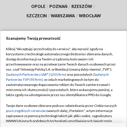
OPOLE
/
POZNAŃ
/
RZESZÓW
/
SZCZECIN
/
WARSZAWA
/
WROCŁAW
Szanujemy Twoją prywatność
Dołącz do nas:
Kliknij "Akceptuję i przechodzę do serwisu", aby wyrazić zgody na
korzystanie z technologii automatycznego śledzenia i zbierania danych,
TVP
dostęp do informacji na Twoim urządzeniu końcowym i ich
Abonament TVP
przechowywanie oraz na przetwarzanie Twoich danych osobowych przez
Regulamin TVP
nas, czyli Telewizję Polską S.A. w likwidacji (zwaną dalej również „TVP”),
Emisja w TVP
Zaufanych Partnerów z IAB* (1201 firm)
oraz pozostałych
Zaufanych
Polityka prywatności
Partnerów TVP (93 firm)
, w celach marketingowych (w tym do
Centrum informacji TVP
Moje zgody
zautomatyzowanego dopasowania reklam do Twoich zainteresowań i
mierzenia ich skuteczności) i pozostałych, które wskazujemy poniżej, a
Naziemna Telewizja Cyfrowa
Pomoc
także zgody na udostępnianie przez nas identyfikatora PPID do Google.
Sklep TVP
Biuro reklamy
Twoje dane osobowe zbierane podczas odwiedzania przez Ciebie naszych
Rada Programowa
poszczególnych serwisów
zwanych dalej „Portalem”, w tym informacje
Kontakt
zapisywane za pomocą technologii takich jak: pliki cookie, sygnalizatory
System NOS
WWW lub innych podobnych technologii umożliwiających świadczenie
dopasowanych i bezpiecznych usług, personalizację treści oraz reklam,