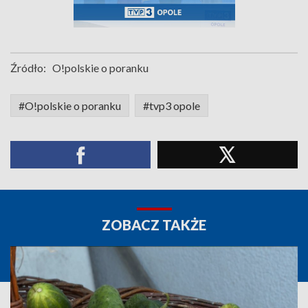
Źródło:
O!polskie o poranku
#O!polskie o poranku
#tvp3 opole
ZOBACZ TAKŻE