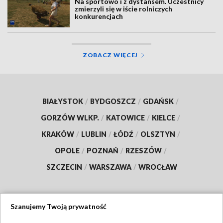
Na sportowo i z dystansem. Uczestnicy
zmierzyli się w iście rolniczych
konkurencjach
ZOBACZ WIĘCEJ
BIAŁYSTOK
/
BYDGOSZCZ
/
GDAŃSK
/
GORZÓW WLKP.
/
KATOWICE
/
KIELCE
/
KRAKÓW
/
LUBLIN
/
ŁÓDŹ
/
OLSZTYN
/
OPOLE
/
POZNAŃ
/
RZESZÓW
/
SZCZECIN
/
WARSZAWA
/
WROCŁAW
Szanujemy Twoją prywatność
Dołącz do nas: