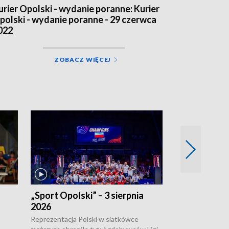
urier Opolski - wydanie poranne: Kurier
polski - wydanie poranne - 29 czerwca
022
ZOBACZ WIĘCEJ
„Sport Opolski” – 3 sierpnia
„Sport Opolsk
2026
Reprezentacja P
mężczyzn w półfi
Reprezentacja Polski w siatkówce
meczu ćwierćfin