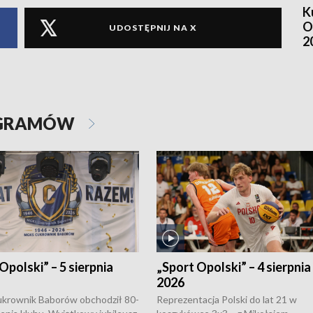
K
O
UDOSTĘPNIJ NA X
2
OGRAMÓW
Opolski” – 5 sierpnia
„Sport Opolski” – 4 sierpnia
2026
rownik Baborów obchodził 80-
Reprezentacja Polski do lat 21 w