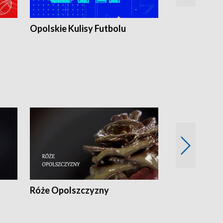
Opolskie Kulisy Futbolu
Złote chwile
sportu
Róże Opolszczyzny
Czas report