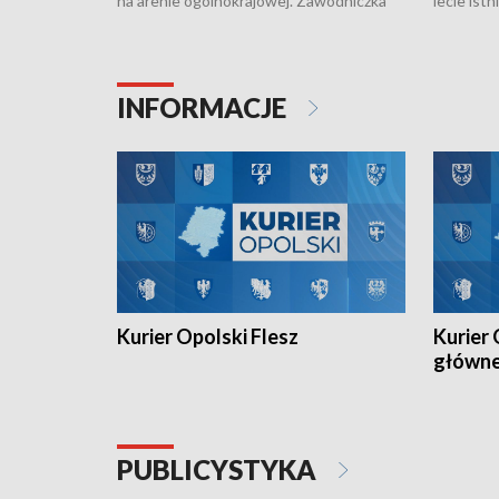
na arenie ogólnokrajowej. Zawodniczka
lecie ist
Klubu Kolarskiego Ziemia Brzeska
odbył się
została podwójna Mistrzynią Polski
również o
Juniorów Młodszych w kolarstwie
Otwartyc
torowym.
plażowej
INFORMACJE
meczu Ko
Kurier Opolski Flesz
Kurier 
główn
PUBLICYSTYKA