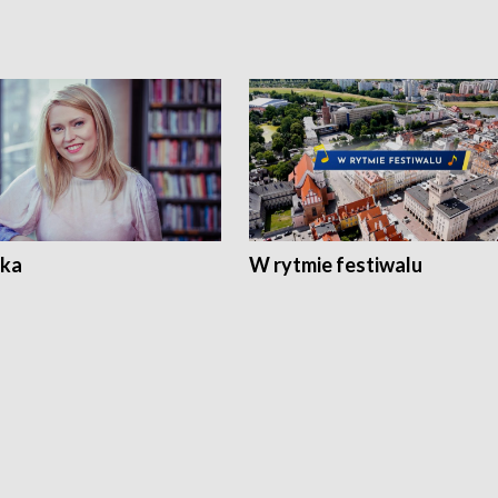
ka
W rytmie festiwalu