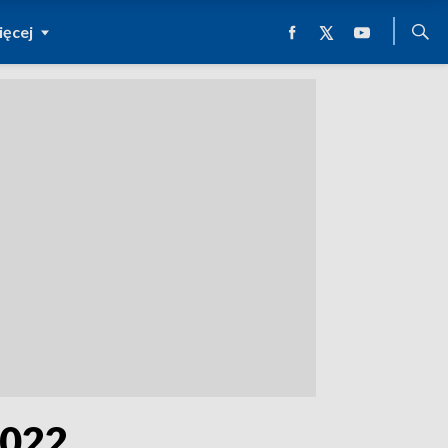
ęcej
2022