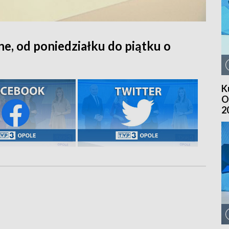
ne, od poniedziałku do piątku o
K
O
2