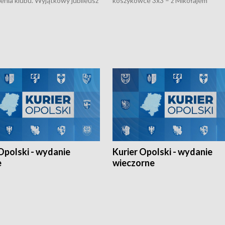
nienia klubu. Wyjątkowy jubileusz
koszykówce 3x3 – z Mikołajem
 na sportowo. W programie
Kowalczykiem z opolskiego AZS-u 
 turnieju eliminacyjnym
składzie - wygrała dwa z trzech tur
h Mistrzostw w siatkówce
w ramach Ligi Narodów. Rywalizacja
 amatorów w Opolu oraz o
odbyła się w węgierskim Szolnok.
lejarza Opole. Zapraszamy!
Opolski - wydanie
Kurier Opolski - wydanie
e
wieczorne