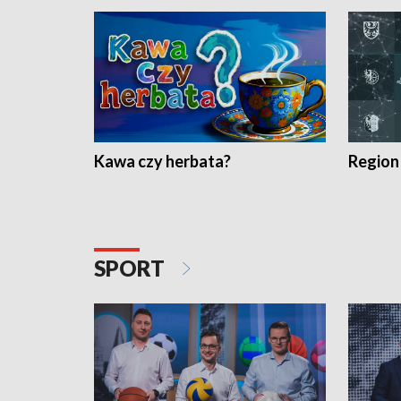
Kawa czy herbata?
Region
SPORT