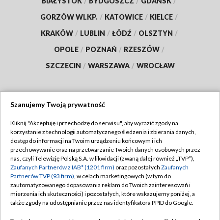
BIAŁYSTOK
/
BYDGOSZCZ
/
GDAŃSK
/
GORZÓW WLKP.
/
KATOWICE
/
KIELCE
/
KRAKÓW
/
LUBLIN
/
ŁÓDŹ
/
OLSZTYN
/
OPOLE
/
POZNAŃ
/
RZESZÓW
/
SZCZECIN
/
WARSZAWA
/
WROCŁAW
Szanujemy Twoją prywatność
Dołącz do nas:
Kliknij "Akceptuję i przechodzę do serwisu", aby wyrazić zgody na
korzystanie z technologii automatycznego śledzenia i zbierania danych,
TVP
dostęp do informacji na Twoim urządzeniu końcowym i ich
Abonament TVP
przechowywanie oraz na przetwarzanie Twoich danych osobowych przez
Regulamin TVP
nas, czyli Telewizję Polską S.A. w likwidacji (zwaną dalej również „TVP”),
Emisja w TVP
Zaufanych Partnerów z IAB* (1201 firm)
oraz pozostałych
Zaufanych
Polityka prywatności
Partnerów TVP (93 firm)
, w celach marketingowych (w tym do
Centrum informacji TVP
Moje zgody
zautomatyzowanego dopasowania reklam do Twoich zainteresowań i
mierzenia ich skuteczności) i pozostałych, które wskazujemy poniżej, a
Naziemna Telewizja Cyfrowa
Pomoc
także zgody na udostępnianie przez nas identyfikatora PPID do Google.
Sklep TVP
Biuro reklamy