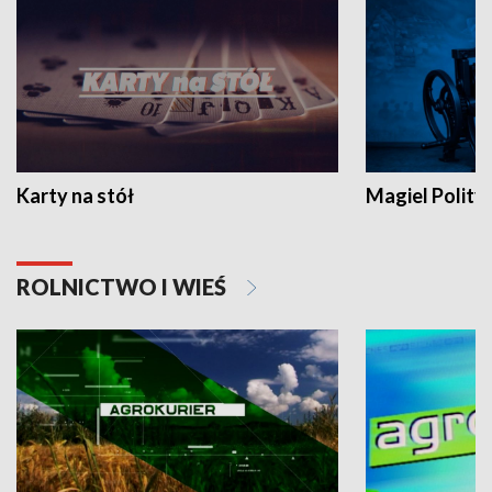
Karty na stół
Magiel Polity
ROLNICTWO I WIEŚ