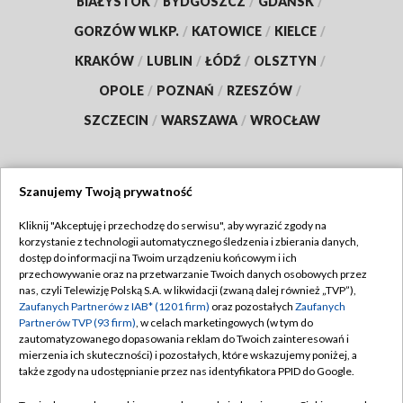
BIAŁYSTOK
/
BYDGOSZCZ
/
GDAŃSK
/
GORZÓW WLKP.
/
KATOWICE
/
KIELCE
/
KRAKÓW
/
LUBLIN
/
ŁÓDŹ
/
OLSZTYN
/
OPOLE
/
POZNAŃ
/
RZESZÓW
/
SZCZECIN
/
WARSZAWA
/
WROCŁAW
Szanujemy Twoją prywatność
Dołącz do nas:
Kliknij "Akceptuję i przechodzę do serwisu", aby wyrazić zgody na
korzystanie z technologii automatycznego śledzenia i zbierania danych,
TVP
dostęp do informacji na Twoim urządzeniu końcowym i ich
Abonament TVP
przechowywanie oraz na przetwarzanie Twoich danych osobowych przez
Regulamin TVP
nas, czyli Telewizję Polską S.A. w likwidacji (zwaną dalej również „TVP”),
Emisja w TVP
Zaufanych Partnerów z IAB* (1201 firm)
oraz pozostałych
Zaufanych
Polityka prywatności
Partnerów TVP (93 firm)
, w celach marketingowych (w tym do
Centrum informacji TVP
Moje zgody
zautomatyzowanego dopasowania reklam do Twoich zainteresowań i
mierzenia ich skuteczności) i pozostałych, które wskazujemy poniżej, a
Naziemna Telewizja Cyfrowa
Pomoc
także zgody na udostępnianie przez nas identyfikatora PPID do Google.
Sklep TVP
Biuro reklamy