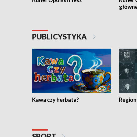
Kurier Opolski Flesz
Kurier 
główn
PUBLICYSTYKA
Kawa czy herbata?
Region
SPORT