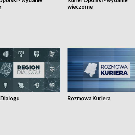
Opolski - wydanie
Kurier Opolski - wydanie
e
wieczorne
 Dialogu
Rozmowa Kuriera