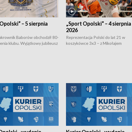
Opolski” – 5 sierpnia
„Sport Opolski” – 4 sierpnia
2026
rownik Baborów obchodził 80-
Reprezentacja Polski do lat 21 w
nienia klubu. Wyjątkowy jubileusz
koszykówce 3x3 – z Mikołajem
 na sportowo. W programie
Kowalczykiem z opolskiego AZS-u 
 turnieju eliminacyjnym
składzie - wygrała dwa z trzech tur
h Mistrzostw w siatkówce
w ramach Ligi Narodów. Rywalizacja
 amatorów w Opolu oraz o
odbyła się w węgierskim Szolnok.
lejarza Opole. Zapraszamy!