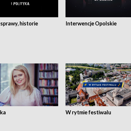
 sprawy, historie
Interwencje Opolskie
ka
W rytmie festiwalu