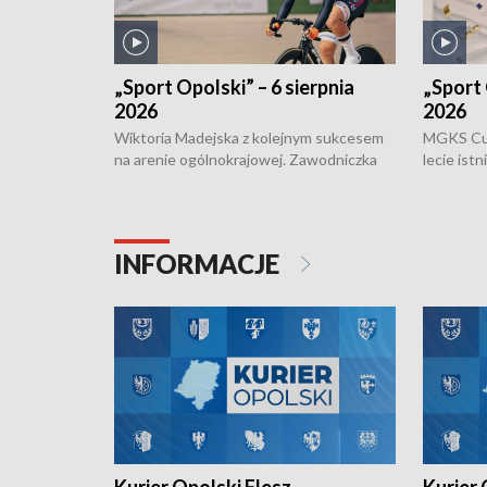
„Sport Opolski” – 6 sierpnia
„Sport 
2026
2026
Wiktoria Madejska z kolejnym sukcesem
MGKS Cuk
na arenie ogólnokrajowej. Zawodniczka
lecie ist
Klubu Kolarskiego Ziemia Brzeska
odbył się
została podwójna Mistrzynią Polski
również o
Juniorów Młodszych w kolarstwie
Otwartyc
torowym.
plażowej
INFORMACJE
meczu Ko