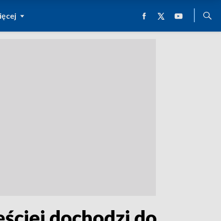
ęcej
ęściej dochodzi do