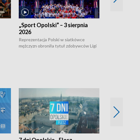
„Sport Opolski” – 3 sierpnia
„Sport Opolsk
2026
Reprezentacja P
mężczyzn w półfi
Reprezentacja Polski w siatkówce
meczu ćwierćfin
mężczyzn obroniła tytuł zdobywców Ligi
Biało-Czerwoni p
w
Narodów. W finale pokonali Amerykanów
Ningbo Ukraińcó
niejów
po tie-breaku. W meczu nie zabrakło
opolskich wątków.