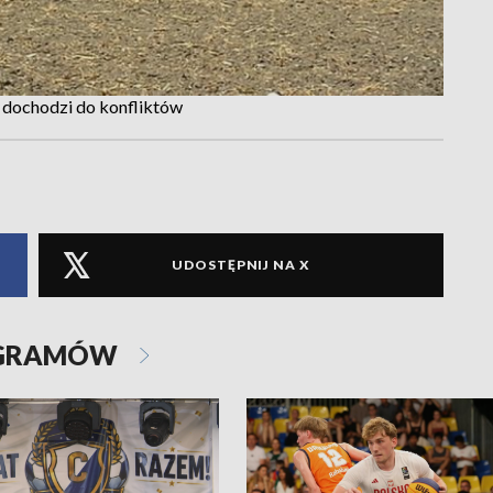
j dochodzi do konfliktów
UDOSTĘPNIJ NA X
OGRAMÓW