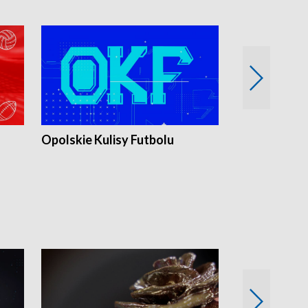
Opolskie Kulisy Futbolu
Złote chwile
sportu