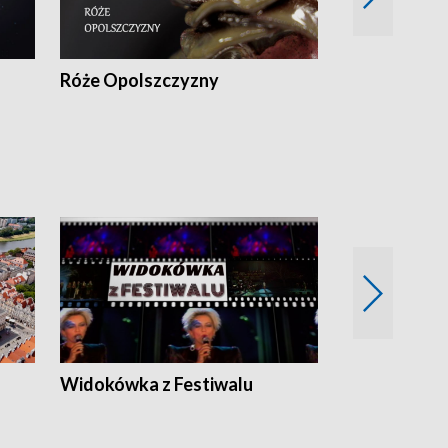
Róże Opolszczyzny
Czas report
Widokówka z Festiwalu
Strefa Kultu