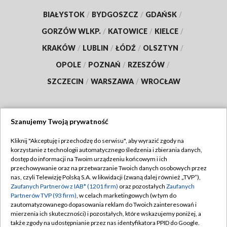
BIAŁYSTOK
/
BYDGOSZCZ
/
GDAŃSK
/
GORZÓW WLKP.
/
KATOWICE
/
KIELCE
/
KRAKÓW
/
LUBLIN
/
ŁÓDŹ
/
OLSZTYN
/
OPOLE
/
POZNAŃ
/
RZESZÓW
/
SZCZECIN
/
WARSZAWA
/
WROCŁAW
Szanujemy Twoją prywatność
Dołącz do nas:
Kliknij "Akceptuję i przechodzę do serwisu", aby wyrazić zgody na
korzystanie z technologii automatycznego śledzenia i zbierania danych,
TVP
dostęp do informacji na Twoim urządzeniu końcowym i ich
Abonament TVP
przechowywanie oraz na przetwarzanie Twoich danych osobowych przez
Regulamin TVP
nas, czyli Telewizję Polską S.A. w likwidacji (zwaną dalej również „TVP”),
Emisja w TVP
Zaufanych Partnerów z IAB* (1201 firm)
oraz pozostałych
Zaufanych
Polityka prywatności
Partnerów TVP (93 firm)
, w celach marketingowych (w tym do
Centrum informacji TVP
Moje zgody
zautomatyzowanego dopasowania reklam do Twoich zainteresowań i
mierzenia ich skuteczności) i pozostałych, które wskazujemy poniżej, a
Naziemna Telewizja Cyfrowa
Pomoc
także zgody na udostępnianie przez nas identyfikatora PPID do Google.