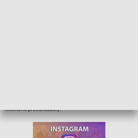
Garaże do demontażu. 33 blaszane wiaty są samowolą budowlaną
Dzierżawcy 33 blaszanych garaży przy ul. Dworcowej w
Kluczborku do końca czerwca mają je zdemontować na
własny koszt, bo wszystkie są samowolą budowlaną. Jak to
możliwe, że niektóre stoją już ponad 20 lat i dotychczas
nikomu nie przeszkadzały?