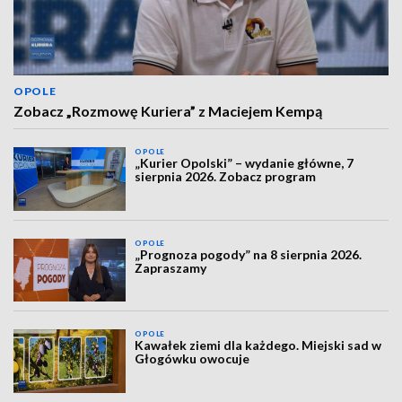
OPOLE
Zobacz „Rozmowę Kuriera” z Maciejem Kempą
OPOLE
„Kurier Opolski” – wydanie główne, 7
sierpnia 2026. Zobacz program
OPOLE
„Prognoza pogody” na 8 sierpnia 2026.
Zapraszamy
OPOLE
Kawałek ziemi dla każdego. Miejski sad w
Głogówku owocuje