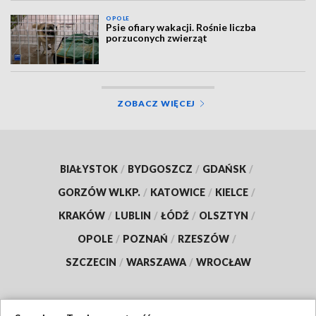
OPOLE
Psie ofiary wakacji. Rośnie liczba
porzuconych zwierząt
ZOBACZ WIĘCEJ
BIAŁYSTOK
/
BYDGOSZCZ
/
GDAŃSK
/
GORZÓW WLKP.
/
KATOWICE
/
KIELCE
/
KRAKÓW
/
LUBLIN
/
ŁÓDŹ
/
OLSZTYN
/
OPOLE
/
POZNAŃ
/
RZESZÓW
/
SZCZECIN
/
WARSZAWA
/
WROCŁAW