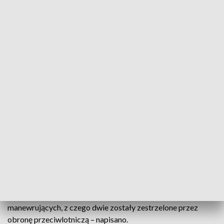
Barwinkowe i Słowiańsk. Prowadziły też rozpoznanie z
powietrza oraz ostrzał pozycji ukraińskich w tym regionie.
Sytuacja pozostaje napięta na granicy z Mołdawią, gdzie w
separatystycznym, wspieranym przez Rosję regionie
Naddniestrze grupa operacyjna rosyjskich wojsk wciąż jest w
stanie pełnej gotowości bojowej – napisano.
Ukraińska obrona przeciwlotnicza zestrzeliła minionej doby
rosyjski śmigłowiec Mi-28H oraz kolejnych 11 dronów
zwiadowczych i dwie rakiety manewrujące – podała w
niedzielę agencja Ukrinform, powołując się na ukraińskie siły
powietrzne.
W sobotę rosyjscy najeźdźcy przeprowadzili ataki rakietowe
na terytorium Ukrainy przy użyciu bombowców
strategicznych Tu-95ms i Tu-160. Wystrzelili około 10 rakiet
manewrujących, z czego dwie zostały zestrzelone przez
obronę przeciwlotniczą – napisano.