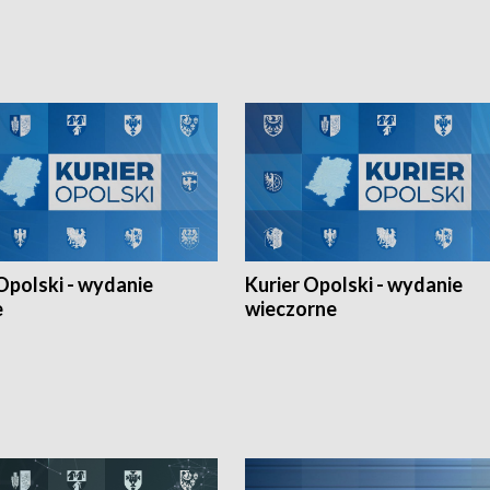
Ligi Narodów. Rywalizacja
opolskich wątków.
ę w węgierskim Szolnok.
Opolski - wydanie
Kurier Opolski - wydanie
e
wieczorne