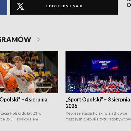
O
UDOSTĘPNIJ NA X
OGRAMÓW
Opolski” – 4 sierpnia
„Sport Opolski” – 3 sierpnia
2026
acja Polski do lat 21 w
Reprezentacja Polski w siatkówce
ce 3x3 – z Mikołajem
mężczyzn obroniła tytuł zdobywców 
kiem z opolskiego AZS-u w
Narodów. W finale pokonali Amery
- wygrała dwa z trzech turniejów
po tie-breaku. W meczu nie zabrakł