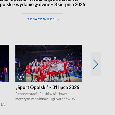
polski - wydanie główne – 3 sierpnia 2026
ZOBACZ WIĘCEJ
„Sport Opolski” – 31 lipca 2026
„Sport Opolsk
Reprezentacja Polski w siatkówce
W poniedziałek 
mężczyzn w półfinale Ligi Narodów. W
edycja Tour de 
meczu ćwierćfinałowym tych rozgrywek,
opolskie będzie 
Ligi
Biało-Czerwoni pokonali w chińskim
swojego repreze
kanów
Ningbo Ukraińców w czterech setach.
kluczborczanin P
o