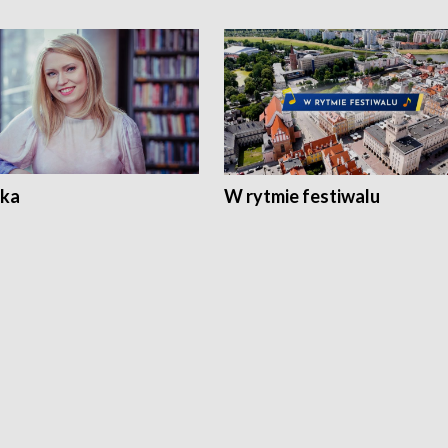
ka
W rytmie festiwalu