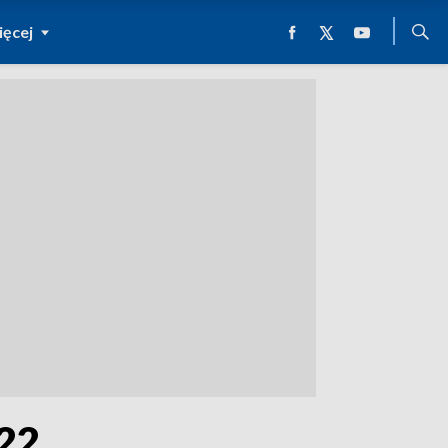
ęcej
022