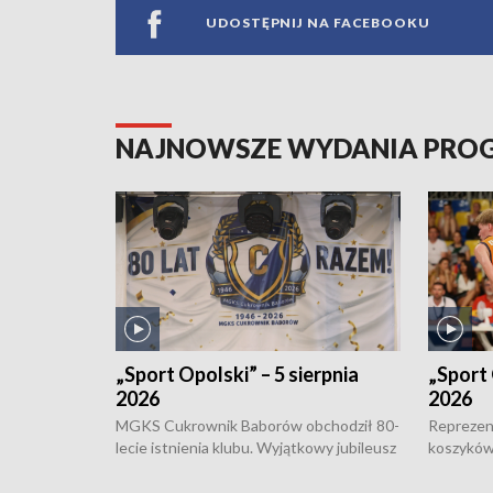
UDOSTĘPNIJ NA FACEBOOKU
NAJNOWSZE WYDANIA PR
„Sport Opolski” – 5 sierpnia
„Sport 
2026
2026
MGKS Cukrownik Baborów obchodził 80-
Reprezent
lecie istnienia klubu. Wyjątkowy jubileusz
koszyków
odbył się na sportowo. W programie
Kowalczy
również o turnieju eliminacyjnym
składzie 