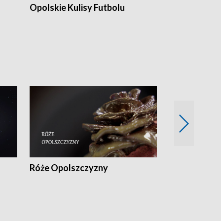
Opolskie Kulisy Futbolu
Złote chwile
sportu
Róże Opolszczyzny
Czas report