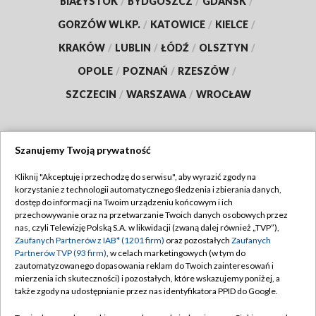
BIAŁYSTOK
/
BYDGOSZCZ
/
GDAŃSK
/
GORZÓW WLKP.
/
KATOWICE
/
KIELCE
/
KRAKÓW
/
LUBLIN
/
ŁÓDŹ
/
OLSZTYN
/
OPOLE
/
POZNAŃ
/
RZESZÓW
/
SZCZECIN
/
WARSZAWA
/
WROCŁAW
Szanujemy Twoją prywatność
Dołącz do nas:
Kliknij "Akceptuję i przechodzę do serwisu", aby wyrazić zgody na
korzystanie z technologii automatycznego śledzenia i zbierania danych,
TVP
dostęp do informacji na Twoim urządzeniu końcowym i ich
Abonament TVP
przechowywanie oraz na przetwarzanie Twoich danych osobowych przez
Regulamin TVP
nas, czyli Telewizję Polską S.A. w likwidacji (zwaną dalej również „TVP”),
Emisja w TVP
Zaufanych Partnerów z IAB* (1201 firm)
oraz pozostałych
Zaufanych
Polityka prywatności
Partnerów TVP (93 firm)
, w celach marketingowych (w tym do
Centrum informacji TVP
Moje zgody
zautomatyzowanego dopasowania reklam do Twoich zainteresowań i
mierzenia ich skuteczności) i pozostałych, które wskazujemy poniżej, a
Naziemna Telewizja Cyfrowa
Pomoc
także zgody na udostępnianie przez nas identyfikatora PPID do Google.
Sklep TVP
Biuro reklamy