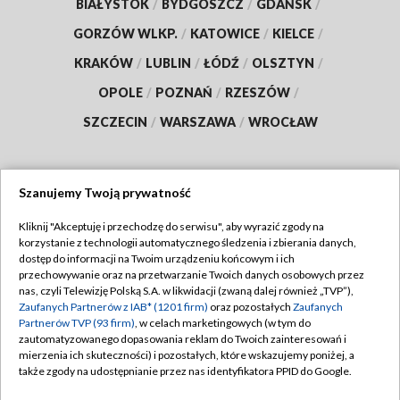
BIAŁYSTOK
/
BYDGOSZCZ
/
GDAŃSK
/
GORZÓW WLKP.
/
KATOWICE
/
KIELCE
/
KRAKÓW
/
LUBLIN
/
ŁÓDŹ
/
OLSZTYN
/
OPOLE
/
POZNAŃ
/
RZESZÓW
/
SZCZECIN
/
WARSZAWA
/
WROCŁAW
Szanujemy Twoją prywatność
Dołącz do nas:
Kliknij "Akceptuję i przechodzę do serwisu", aby wyrazić zgody na
korzystanie z technologii automatycznego śledzenia i zbierania danych,
TVP
dostęp do informacji na Twoim urządzeniu końcowym i ich
Abonament TVP
przechowywanie oraz na przetwarzanie Twoich danych osobowych przez
Regulamin TVP
nas, czyli Telewizję Polską S.A. w likwidacji (zwaną dalej również „TVP”),
Emisja w TVP
Zaufanych Partnerów z IAB* (1201 firm)
oraz pozostałych
Zaufanych
Polityka prywatności
Partnerów TVP (93 firm)
, w celach marketingowych (w tym do
Centrum informacji TVP
Moje zgody
zautomatyzowanego dopasowania reklam do Twoich zainteresowań i
mierzenia ich skuteczności) i pozostałych, które wskazujemy poniżej, a
Naziemna Telewizja Cyfrowa
Pomoc
także zgody na udostępnianie przez nas identyfikatora PPID do Google.
Sklep TVP
Biuro reklamy