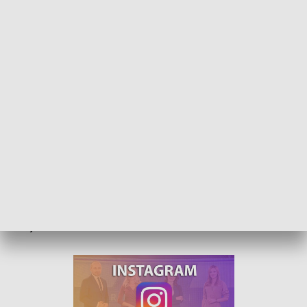
Politycy o sytuacji w WiK-u. Komentarze na antenie TVP3 Opole
Aferę ludzi prezydenta Arkadiusza Wiśniewskiego w
opolskich Wodociągach i Kanalizacji komentowali goście
dzisiejszego programu “W Centrum uwagi” na antenie naszej
stacji.