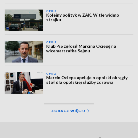
OPOLE
Kolejny polityk w ZAK. W tle widmo
strajku
OPOLE
Klub PiS zgłosił Marcina Ociepę na
wicemarszałka Sejmu
OPOLE
Marcin Ociepa apeluje o opolski okrągły
stół dla opolskiej służby zdrowia
ZOBACZ WIĘCEJ