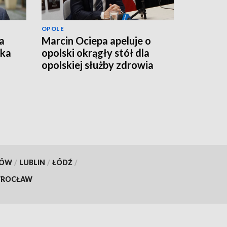
OPOLE
a
Marcin Ociepa apeluje o
łka
opolski okrągły stół dla
opolskiej służby zdrowia
KÓW
/
LUBLIN
/
ŁÓDŹ
/
ROCŁAW