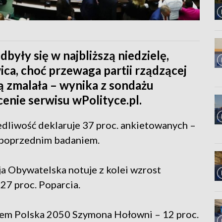
yły się w najbliższą niedzielę,
ca, choć przewaga partii rządzącej
ą zmalała – wynika z sondażu
enie serwisu wPolityce.pl.
edliwość deklaruje 37 proc. ankietowanych –
z poprzednim badaniem.
a Obywatelska notuje z kolei wzrost
 27 proc. Poparcia.
em Polska 2050 Szymona Hołowni – 12 proc.