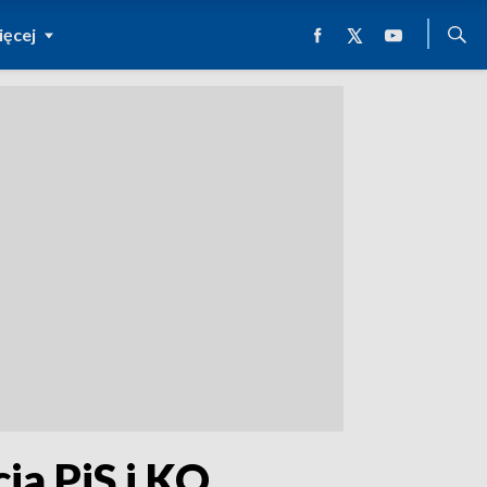
ęcej
ia PiS i KO