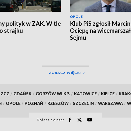
OPOLE
ny polityk w ZAK. W tle
Klub PiS zgłosił Marcin
 strajku
Ociepę na wicemarsza
Sejmu
ZOBACZ WIĘCEJ
SZCZ
/
GDAŃSK
/
GORZÓW WLKP.
/
KATOWICE
/
KIELCE
/
KRA
N
/
OPOLE
/
POZNAŃ
/
RZESZÓW
/
SZCZECIN
/
WARSZAWA
/
W
Dołącz do nas: