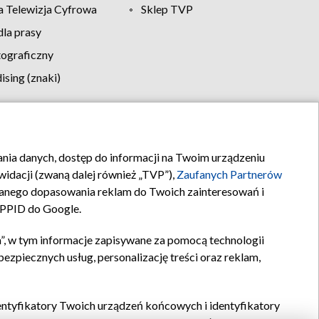
 Telewizja Cyfrowa
Sklep TVP
la prasy
tograficzny
sing (znaki)
klamy
Kontakt
rania danych, dostęp do informacji na Twoim urządzeniu
idacji (zwaną dalej również „TVP”),
Zaufanych Partnerów
anego dopasowania reklam do Twoich zainteresowań i
a PPID do Google.
”, w tym informacje zapisywane za pomocą technologii
zpiecznych usług, personalizację treści oraz reklam,
identyfikatory Twoich urządzeń końcowych i identyfikatory