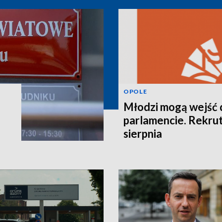
OPOLE
Młodzi mogą wejść 
parlamencie. Rekrut
sierpnia