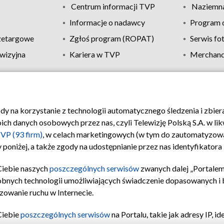
Centrum informacji TVP
Naziemna
Informacje o nadawcy
Program d
zetargowe
Zgłoś program (ROPAT)
Serwis fo
wizyjna
Kariera w TVP
Merchandi
Polityka prywatności
Moje zgody
Pomoc
Biuro re
ody na korzystanie z technologii automatycznego śledzenia i zbie
 danych osobowych przez nas, czyli Telewizję Polską S.A. w likw
VP (93 firm)
, w celach marketingowych (w tym do zautomatyzow
 poniżej, a także zgody na udostępnianie przez nas identyfikator
Ciebie naszych
poszczególnych serwisów
zwanych dalej „Portalem
obnych technologii umożliwiających świadczenie dopasowanych i be
zowanie ruchu w Internecie.
Ciebie
poszczególnych serwisów
na Portalu, takie jak adresy IP, 