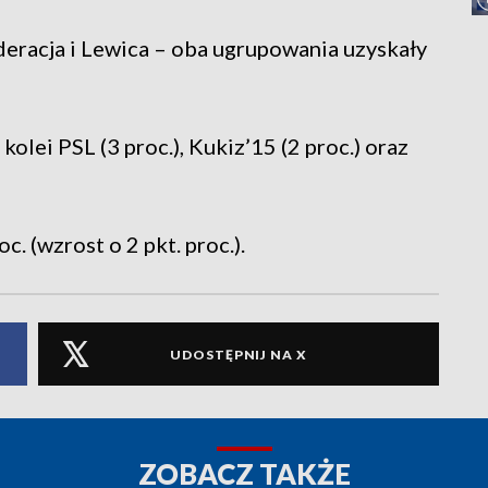
deracja i Lewica – oba ugrupowania uzyskały
olei PSL (3 proc.), Kukiz’15 (2 proc.) oraz
 (wzrost o 2 pkt. proc.).
UDOSTĘPNIJ NA X
ZOBACZ TAKŻE