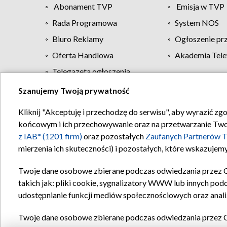
Abonament TVP
Emisja w TVP
Rada Programowa
System NOS
Biuro Reklamy
Ogłoszenie pr
Oferta Handlowa
Akademia Tele
Telegazeta ogłoszenia
Szanujemy Twoją prywatność
Regulamin TVP
Kliknij "Akceptuję i przechodzę do serwisu", aby wyrazić zg
końcowym i ich przechowywanie oraz na przetwarzanie Twoich
z IAB* (1201 firm)
oraz pozostałych
Zaufanych Partnerów T
mierzenia ich skuteczności) i pozostałych, które wskazujemy
Twoje dane osobowe zbierane podczas odwiedzania przez 
takich jak: pliki cookie, sygnalizatory WWW lub innych pod
udostępnianie funkcji mediów społecznościowych oraz anali
Twoje dane osobowe zbierane podczas odwiedzania przez 