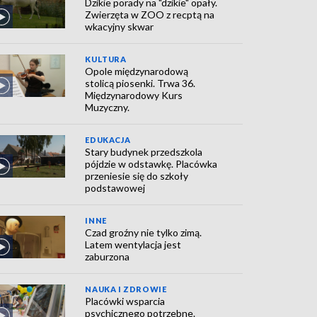
Dzikie porady na "dzikie" opały.
Zwierzęta w ZOO z recptą na
wkacyjny skwar
KULTURA
Opole międzynarodową
stolicą piosenki. Trwa 36.
Międzynarodowy Kurs
Muzyczny.
EDUKACJA
Stary budynek przedszkola
pójdzie w odstawkę. Placówka
przeniesie się do szkoły
podstawowej
INNE
Czad groźny nie tylko zimą.
Latem wentylacja jest
zaburzona
NAUKA I ZDROWIE
Placówki wsparcia
psychicznego potrzebne.