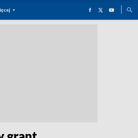
ęcej
y grant