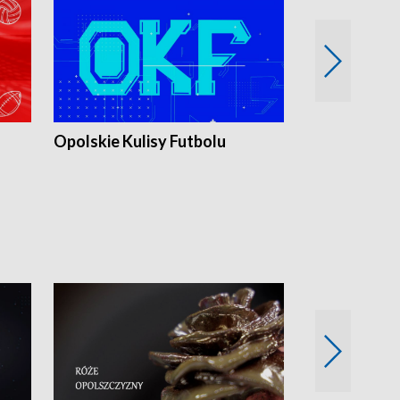
Opolskie Kulisy Futbolu
Złote chwile
sportu