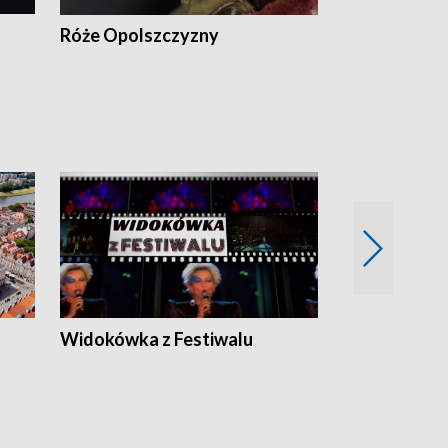
Róże Opolszczyzny
Czas report
Widokówka z Festiwalu
Strefa Kultu