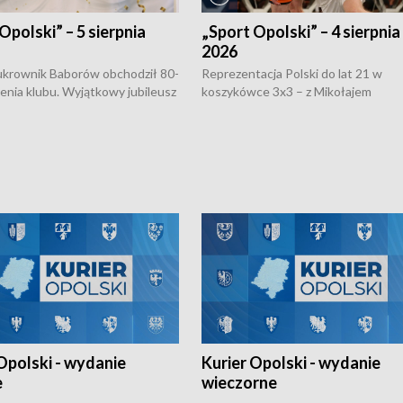
Opolski” – 5 sierpnia
„Sport Opolski” – 4 sierpnia
2026
rownik Baborów obchodził 80-
Reprezentacja Polski do lat 21 w
nienia klubu. Wyjątkowy jubileusz
koszykówce 3x3 – z Mikołajem
 na sportowo. W programie
Kowalczykiem z opolskiego AZS-u 
 turnieju eliminacyjnym
składzie - wygrała dwa z trzech tur
h Mistrzostw w siatkówce
w ramach Ligi Narodów. Rywalizacja
 amatorów w Opolu oraz o
odbyła się w węgierskim Szolnok.
lejarza Opole. Zapraszamy!
Opolski - wydanie
Kurier Opolski - wydanie
e
wieczorne