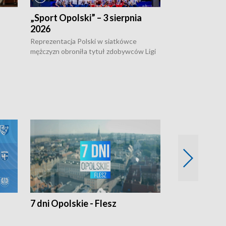
„Sport Opolski” – 3 sierpnia
„Sport Opolsk
2026
Reprezentacja P
mężczyzn w półfi
Reprezentacja Polski w siatkówce
meczu ćwierćfin
mężczyzn obroniła tytuł zdobywców Ligi
Biało-Czerwoni p
w
Narodów. W finale pokonali Amerykanów
Ningbo Ukraińcó
niejów
po tie-breaku. W meczu nie zabrakło
opolskich wątków.
7 dni Opolskie - Flesz
Opolskie o 