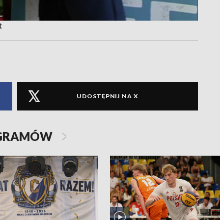
t
UDOSTĘPNIJ NA X
OGRAMÓW