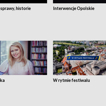
 sprawy, historie
Interwencje Opolskie
ka
W rytmie festiwalu