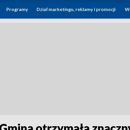
Programy
Dział marketingu, reklamy i promocji
Wi
 Gmina otrzymała znaczn