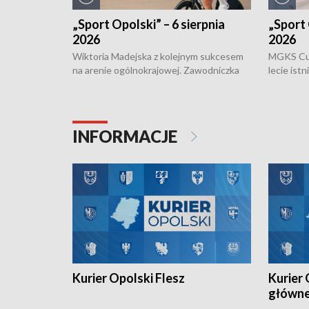
„Sport Opolski” – 6 sierpnia
„Sport 
2026
2026
Wiktoria Madejska z kolejnym sukcesem
MGKS Cuk
na arenie ogólnokrajowej. Zawodniczka
lecie ist
Klubu Kolarskiego Ziemia Brzeska
odbył się
została podwójna Mistrzynią Polski
również o
Juniorów Młodszych w kolarstwie
Otwartyc
torowym.
plażowej
INFORMACJE
meczu Ko
Kurier Opolski Flesz
Kurier 
główn