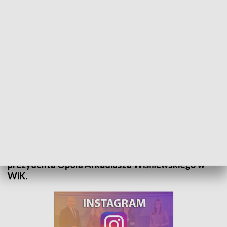
Rozmowa dnia ekstra - Przemysław Pospieszyński
Gościem Tomasza Gduli w programie „Rozmowa
Dnia Ekstra” był Przemysław Pospieszyński,
opolski radny Platformy Obywatelskiej. Tematem
była afera przetargowa i afera mobbingowa ludzi
prezydenta Opola Arkadiusza Wiśniewskiego w
WiK.