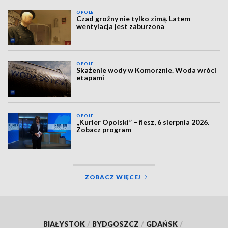
OPOLE
Czad groźny nie tylko zimą. Latem
wentylacja jest zaburzona
OPOLE
Skażenie wody w Komorznie. Woda wróci
etapami
OPOLE
„Kurier Opolski” – flesz, 6 sierpnia 2026.
Zobacz program
ZOBACZ WIĘCEJ
BIAŁYSTOK
/
BYDGOSZCZ
/
GDAŃSK
/