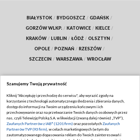
BIAŁYSTOK
/
BYDGOSZCZ
/
GDAŃSK
/
GORZÓW WLKP.
/
KATOWICE
/
KIELCE
/
KRAKÓW
/
LUBLIN
/
ŁÓDŹ
/
OLSZTYN
/
OPOLE
/
POZNAŃ
/
RZESZÓW
/
SZCZECIN
/
WARSZAWA
/
WROCŁAW
Szanujemy Twoją prywatność
Dołącz do nas:
Kliknij "Akceptuję i przechodzę do serwisu", aby wyrazić zgody na
korzystanie z technologii automatycznego śledzenia i zbierania danych,
TVP
dostęp do informacji na Twoim urządzeniu końcowym i ich
Abonament TVP
przechowywanie oraz na przetwarzanie Twoich danych osobowych przez
Regulamin TVP
nas, czyli Telewizję Polską S.A. w likwidacji (zwaną dalej również „TVP”),
Emisja w TVP
Zaufanych Partnerów z IAB* (1201 firm)
oraz pozostałych
Zaufanych
Polityka prywatności
Partnerów TVP (93 firm)
, w celach marketingowych (w tym do
Centrum informacji TVP
Moje zgody
zautomatyzowanego dopasowania reklam do Twoich zainteresowań i