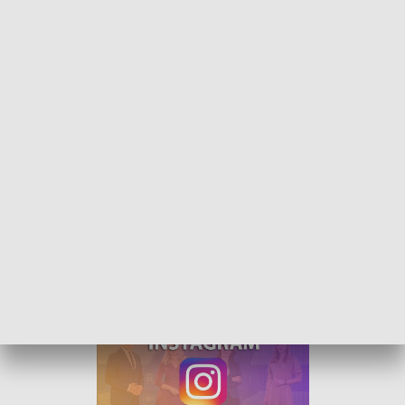
Rozmowa dnia - Mateusz Filipowski
Gościem Tomasza Gduli w programie „Rozmowa
Dnia” był Mateusz Filipowski, były wiceprezes WiK.
Rozmawialiśmy m.in. o wynagrodzeniach członków
zarządu spółki i skandalu wokół przetargu na zakup
prądu.