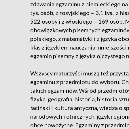
zdawania egzaminu z niemieckiego n
tys. osób, z rosyjskiego – 3,1 tys., z 
522 osoby i z włoskiego – 169 osób. M
obowiązkowych pisemnych egzaminów
polskiego, z matematyki i z języka ob
klas z językiem nauczania mniejszośc
egzamin pisemny z języka ojczystego
Wszyscy maturzyści muszą też przyst
egzaminu z przedmiotu do wyboru. Ch
takich egzaminów. Wśród przedmiotów d
fizyka, geografia, historia, historia sz
łaciński i kultura antyczna, wiedza o s
narodowych i etnicznych, język regiona
obce nowożytne. Egzaminy z przedmio