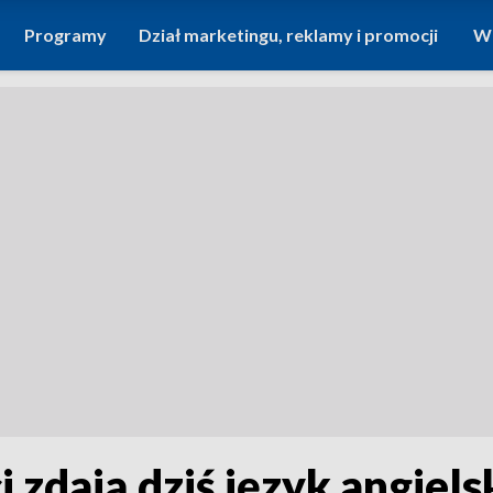
Programy
Dział marketingu, reklamy i promocji
Wi
 zdają dziś język angiels