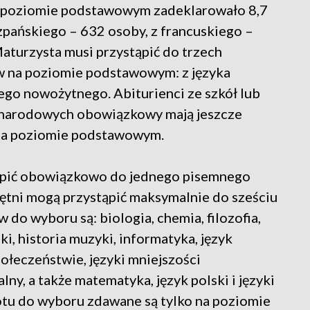
a poziomie podstawowym zadeklarowało 8,7
hiszpańskiego – 632 osoby, z francuskiego –
aturzysta musi przystąpić do trzech
 na poziomie podstawowym: z języka
cego nowożytnego. Abiturienci ze szkół lub
i narodowych obowiązkowy mają jeszcze
 na poziomie podstawowym.
ąpić obowiązkowo do jednego pisemnego
ętni mogą przystąpić maksymalnie do sześciu
o wyboru są: biologia, chemia, filozofia,
tuki, historia muzyki, informatyka, język
połeczeństwie, języki mniejszości
lny, a także matematyka, język polski i języki
tu do wyboru zdawane są tylko na poziomie