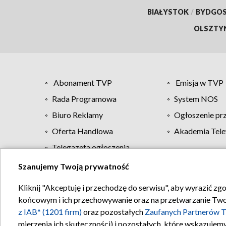
BIAŁYSTOK
/
BYDGO
OLSZTY
Abonament TVP
Emisja w TVP
Rada Programowa
System NOS
Biuro Reklamy
Ogłoszenie pr
Oferta Handlowa
Akademia Tele
Telegazeta ogłoszenia
Szanujemy Twoją prywatność
Regulamin TVP
Kliknij "Akceptuję i przechodzę do serwisu", aby wyrazić zg
końcowym i ich przechowywanie oraz na przetwarzanie Twoich
z IAB* (1201 firm)
oraz pozostałych
Zaufanych Partnerów T
mierzenia ich skuteczności) i pozostałych, które wskazujemy