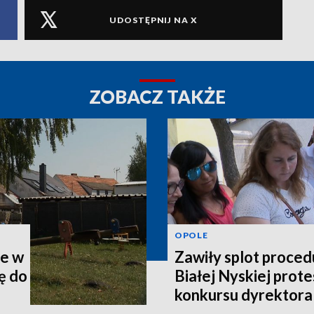
UDOSTĘPNIJ NA X
ZOBACZ TAKŻE
OPOLE
ie w
Zawiły splot proced
ę do
Białej Nyskiej prote
konkursu dyrektora