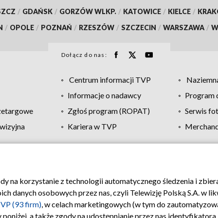
SZCZ
/
GDAŃSK
/
GORZÓW WLKP.
/
KATOWICE
/
KIELCE
/
KRA
N
/
OPOLE
/
POZNAŃ
/
RZESZÓW
/
SZCZECIN
/
WARSZAWA
/
W
Dołącz do nas:
Centrum informacji TVP
Naziemna
Informacje o nadawcy
Program d
zetargowe
Zgłoś program (ROPAT)
Serwis fo
wizyjna
Kariera w TVP
Merchandi
Polityka prywatności
Moje zgody
Pomoc
Biuro re
ody na korzystanie z technologii automatycznego śledzenia i zbie
 danych osobowych przez nas, czyli Telewizję Polską S.A. w likw
VP (93 firm)
, w celach marketingowych (w tym do zautomatyzow
 poniżej, a także zgody na udostępnianie przez nas identyfikator