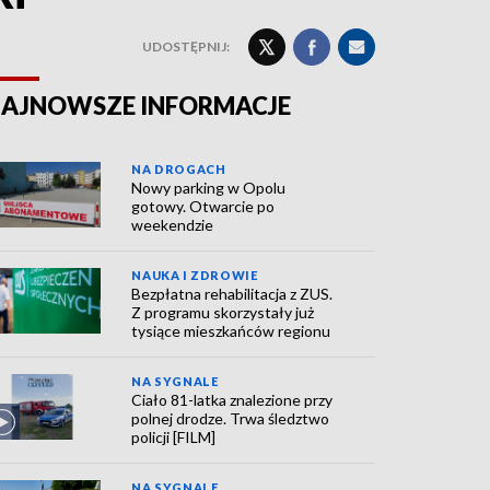
UDOSTĘPNIJ:
AJNOWSZE INFORMACJE
NA DROGACH
Nowy parking w Opolu
gotowy. Otwarcie po
weekendzie
NAUKA I ZDROWIE
Bezpłatna rehabilitacja z ZUS.
Z programu skorzystały już
tysiące mieszkańców regionu
NA SYGNALE
Ciało 81-latka znalezione przy
polnej drodze. Trwa śledztwo
policji [FILM]
NA SYGNALE