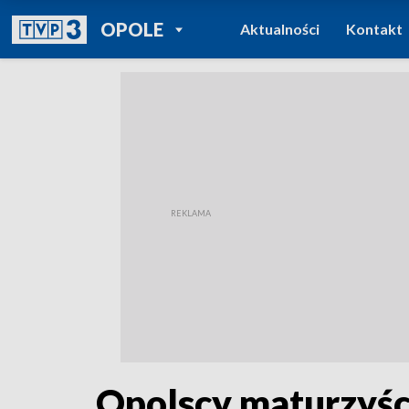
POWRÓT DO
OPOLE
Aktualności
Kontakt
TVP REGIONY
Opolscy maturzyści