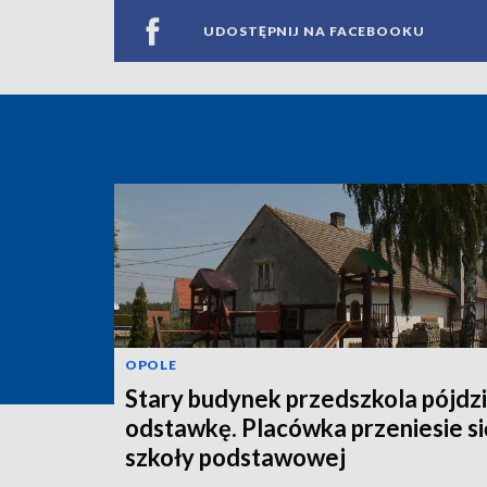
UDOSTĘPNIJ NA FACEBOOKU
OPOLE
Stary budynek przedszkola pójdz
odstawkę. Placówka przeniesie si
szkoły podstawowej