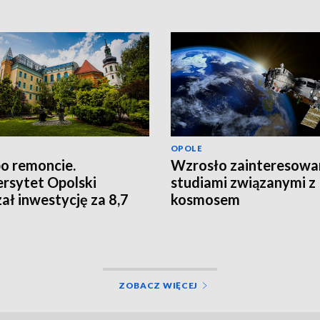
OPOLE
po remoncie.
Wzrosło zainteresowa
rsytet Opolski
studiami związanymi z
ał inwestycję za 8,7
kosmosem
ł
ZOBACZ WIĘCEJ