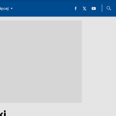
ęcej
ki