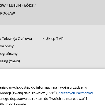
KÓW
/
LUBLIN
/
ŁÓDŹ
/
ROCŁAW
 Telewizja Cyfrowa
Sklep TVP
la prasy
tograficzny
sing (znaki)
klamy
Kontakt
rania danych, dostęp do informacji na Twoim urządzeniu
idacji (zwaną dalej również „TVP”),
Zaufanych Partnerów
anego dopasowania reklam do Twoich zainteresowań i
a PPID do Google.