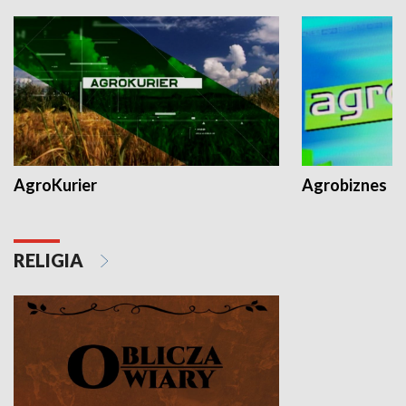
AgroKurier
Agrobiznes
RELIGIA