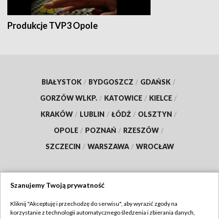
Produkcje TVP3 Opole
BIAŁYSTOK
/
BYDGOSZCZ
/
GDAŃSK
/
GORZÓW WLKP.
/
KATOWICE
/
KIELCE
/
KRAKÓW
/
LUBLIN
/
ŁÓDŹ
/
OLSZTYN
/
OPOLE
/
POZNAŃ
/
RZESZÓW
/
SZCZECIN
/
WARSZAWA
/
WROCŁAW
Szanujemy Twoją prywatność
Dołącz do nas:
Kliknij "Akceptuję i przechodzę do serwisu", aby wyrazić zgody na
korzystanie z technologii automatycznego śledzenia i zbierania danych,
TVP