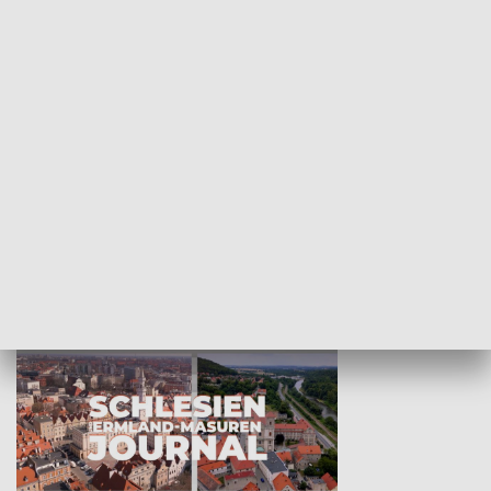
Wejściówka
Zakładka
MNIEJSZOŚCI