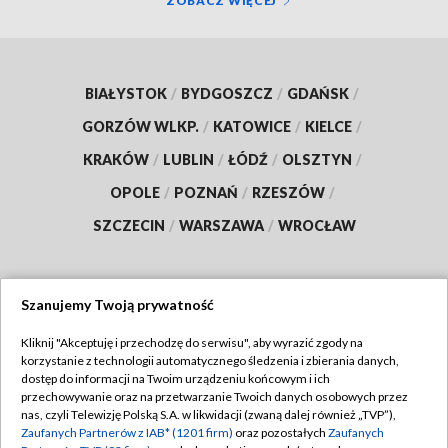
ZOBACZ WIĘCEJ
BIAŁYSTOK
/
BYDGOSZCZ
/
GDAŃSK
/
GORZÓW WLKP.
/
KATOWICE
/
KIELCE
/
KRAKÓW
/
LUBLIN
/
ŁÓDŹ
/
OLSZTYN
/
OPOLE
/
POZNAŃ
/
RZESZÓW
/
SZCZECIN
/
WARSZAWA
/
WROCŁAW
Szanujemy Twoją prywatność
Dołącz do nas:
Kliknij "Akceptuję i przechodzę do serwisu", aby wyrazić zgody na
korzystanie z technologii automatycznego śledzenia i zbierania danych,
TVP
dostęp do informacji na Twoim urządzeniu końcowym i ich
Abonament TVP
przechowywanie oraz na przetwarzanie Twoich danych osobowych przez
Regulamin TVP
nas, czyli Telewizję Polską S.A. w likwidacji (zwaną dalej również „TVP”),
Emisja w TVP
Zaufanych Partnerów z IAB* (1201 firm)
oraz pozostałych
Zaufanych
Polityka prywatności