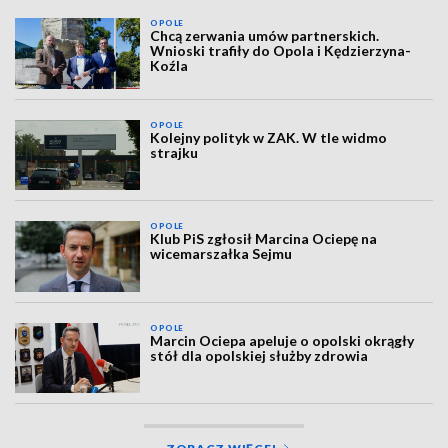
OPOLE
Chcą zerwania umów partnerskich.
Wnioski trafiły do Opola i Kędzierzyna-
Koźla
OPOLE
Kolejny polityk w ZAK. W tle widmo
strajku
OPOLE
Klub PiS zgłosił Marcina Ociepę na
wicemarszałka Sejmu
OPOLE
Marcin Ociepa apeluje o opolski okrągły
stół dla opolskiej służby zdrowia