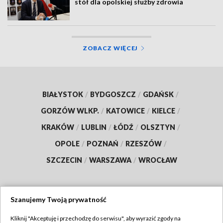
stół dla opolskiej służby zdrowia
ZOBACZ WIĘCEJ
BIAŁYSTOK
/
BYDGOSZCZ
/
GDAŃSK
/
GORZÓW WLKP.
/
KATOWICE
/
KIELCE
/
KRAKÓW
/
LUBLIN
/
ŁÓDŹ
/
OLSZTYN
/
OPOLE
/
POZNAŃ
/
RZESZÓW
/
SZCZECIN
/
WARSZAWA
/
WROCŁAW
Szanujemy Twoją prywatność
Dołącz do nas:
Kliknij "Akceptuję i przechodzę do serwisu", aby wyrazić zgody na