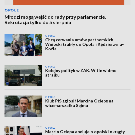
OPOLE
Młodzi mogą wejść do rady przy parlamencie.
Rekrutacja tylko do 5 sierpnia
OPOLE
Chcą zerwania umów partnerskich.
Wnioski trafiły do Opola i Kędzierzyna-
Koźla
OPOLE
Kolejny polityk w ZAK. W tle widmo
strajku
OPOLE
Klub PiS zgłosił Marcina Ociepę na
wicemarszałka Sejmu
OPOLE
Marcin Ociepa apeluje o opolski okrągły