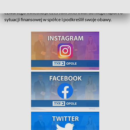
tym bardziej nie. Jak udało nam się jednak ustalić, już
czwartego kwietnia prezes Jaki skierował do niego raport o
sytuacji finansowej w spółce i podkreślił swoje obawy.