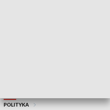
Wejściówka
Zakładka
MNIEJSZOŚCI
Schlesien Journal
POLITYKA