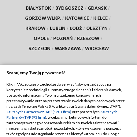
BIAŁYSTOK
/
BYDGOSZCZ
/
GDAŃSK
/
GORZÓW WLKP.
/
KATOWICE
/
KIELCE
/
KRAKÓW
/
LUBLIN
/
ŁÓDŹ
/
OLSZTYN
/
OPOLE
/
POZNAŃ
/
RZESZÓW
/
SZCZECIN
/
WARSZAWA
/
WROCŁAW
Szanujemy Twoją prywatność
Dołącz do nas:
Kliknij "Akceptuję i przechodzę do serwisu", aby wyrazić zgody na
korzystanie z technologii automatycznego śledzenia i zbierania danych,
TVP
dostęp do informacji na Twoim urządzeniu końcowym i ich
Abonament TVP
przechowywanie oraz na przetwarzanie Twoich danych osobowych przez
Regulamin TVP
nas, czyli Telewizję Polską S.A. w likwidacji (zwaną dalej również „TVP”),
Emisja w TVP
Zaufanych Partnerów z IAB* (1201 firm)
oraz pozostałych
Zaufanych
Polityka prywatności
Partnerów TVP (93 firm)
, w celach marketingowych (w tym do
Centrum informacji TVP
Moje zgody
zautomatyzowanego dopasowania reklam do Twoich zainteresowań i
mierzenia ich skuteczności) i pozostałych, które wskazujemy poniżej, a
Naziemna Telewizja Cyfrowa
Pomoc
także zgody na udostępnianie przez nas identyfikatora PPID do Google.