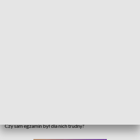
Pierwszy egzamin za nimi. Maturzyści zmierzyli się dzisiaj z językiem polskim
„Pan Tadeusz” Adama Mickiewicza oraz „Noce i Dnie” Marii
Dąbrowskiej – między innymi znajomość tych lektur, była
potrzebna na egzaminie z języka polskiego. Testem wiedzy i
rozprawką rozpoczęły się matury. Czas edukacji w szkołach
średnich dla tegorocznych maturzystów był trudny, bo spora
część nauki, ze względu na pandemię, odbywała się zdalnie.
Czy sam egzamin był dla nich trudny?