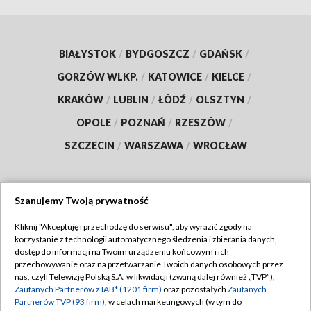
BIAŁYSTOK
/
BYDGOSZCZ
/
GDAŃSK
/
GORZÓW WLKP.
/
KATOWICE
/
KIELCE
/
KRAKÓW
/
LUBLIN
/
ŁÓDŹ
/
OLSZTYN
/
OPOLE
/
POZNAŃ
/
RZESZÓW
/
SZCZECIN
/
WARSZAWA
/
WROCŁAW
Szanujemy Twoją prywatność
Dołącz do nas:
Kliknij "Akceptuję i przechodzę do serwisu", aby wyrazić zgody na
korzystanie z technologii automatycznego śledzenia i zbierania danych,
TVP
dostęp do informacji na Twoim urządzeniu końcowym i ich
Abonament TVP
przechowywanie oraz na przetwarzanie Twoich danych osobowych przez
Regulamin TVP
nas, czyli Telewizję Polską S.A. w likwidacji (zwaną dalej również „TVP”),
Emisja w TVP
Zaufanych Partnerów z IAB* (1201 firm)
oraz pozostałych
Zaufanych
Polityka prywatności
Partnerów TVP (93 firm)
, w celach marketingowych (w tym do
Centrum informacji TVP