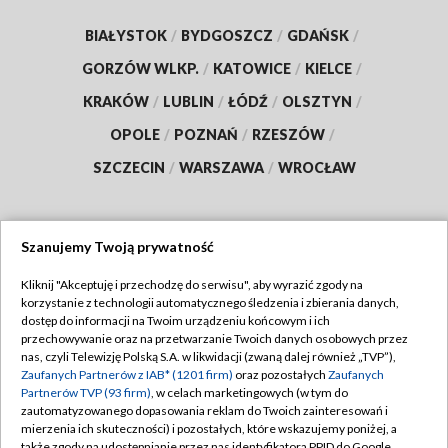
BIAŁYSTOK
/
BYDGOSZCZ
/
GDAŃSK
/
GORZÓW WLKP.
/
KATOWICE
/
KIELCE
/
KRAKÓW
/
LUBLIN
/
ŁÓDŹ
/
OLSZTYN
/
OPOLE
/
POZNAŃ
/
RZESZÓW
/
SZCZECIN
/
WARSZAWA
/
WROCŁAW
Szanujemy Twoją prywatność
Dołącz do nas:
Kliknij "Akceptuję i przechodzę do serwisu", aby wyrazić zgody na
korzystanie z technologii automatycznego śledzenia i zbierania danych,
TVP
dostęp do informacji na Twoim urządzeniu końcowym i ich
Abonament TVP
przechowywanie oraz na przetwarzanie Twoich danych osobowych przez
Regulamin TVP
nas, czyli Telewizję Polską S.A. w likwidacji (zwaną dalej również „TVP”),
Emisja w TVP
Zaufanych Partnerów z IAB* (1201 firm)
oraz pozostałych
Zaufanych
Polityka prywatności
Partnerów TVP (93 firm)
, w celach marketingowych (w tym do
Centrum informacji TVP
Moje zgody
zautomatyzowanego dopasowania reklam do Twoich zainteresowań i
mierzenia ich skuteczności) i pozostałych, które wskazujemy poniżej, a
Naziemna Telewizja Cyfrowa
Pomoc
także zgody na udostępnianie przez nas identyfikatora PPID do Google.