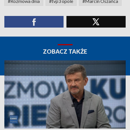
#Rozmowa dnia
#tvp3 opole
#Marcin Oszańca
ZOBACZ TAKŻE