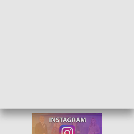
Rozmowa dnia - Marcin Oszańca
Gościem Tomasza Gduli w programie "Rozmowa
Dnia" był Marcin Oszańca, lider PSL na
Opolszczyźnie. Tematem była polityka
energetyczna Polski, bierność UE w finansowaniu
opieki nad uchodźcami z Ukrainy i powołanie
Krajowej Grupy Spożywczej.