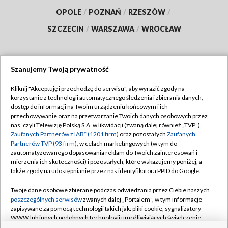
OPOLE
/
POZNAŃ
/
RZESZÓW
/
SZCZECIN
/
WARSZAWA
/
WROCŁAW
Szanujemy Twoją prywatność
Dołącz do nas:
Kliknij "Akceptuję i przechodzę do serwisu", aby wyrazić zgody na
korzystanie z technologii automatycznego śledzenia i zbierania danych,
TVP
dostęp do informacji na Twoim urządzeniu końcowym i ich
Abonament TVP
przechowywanie oraz na przetwarzanie Twoich danych osobowych przez
Regulamin TVP
nas, czyli Telewizję Polską S.A. w likwidacji (zwaną dalej również „TVP”),
Emisja w TVP
Zaufanych Partnerów z IAB* (1201 firm)
oraz pozostałych
Zaufanych
Polityka prywatności
Partnerów TVP (93 firm)
, w celach marketingowych (w tym do
Centrum informacji TVP
Moje zgody
zautomatyzowanego dopasowania reklam do Twoich zainteresowań i
mierzenia ich skuteczności) i pozostałych, które wskazujemy poniżej, a
Naziemna Telewizja Cyfrowa
Pomoc
także zgody na udostępnianie przez nas identyfikatora PPID do Google.
Sklep TVP
Biuro reklamy
Twoje dane osobowe zbierane podczas odwiedzania przez Ciebie naszych
Rada Programowa
poszczególnych serwisów
zwanych dalej „Portalem”, w tym informacje
Kontakt
zapisywane za pomocą technologii takich jak: pliki cookie, sygnalizatory
System NOS
WWW lub innych podobnych technologii umożliwiających świadczenie
dopasowanych i bezpiecznych usług, personalizację treści oraz reklam,