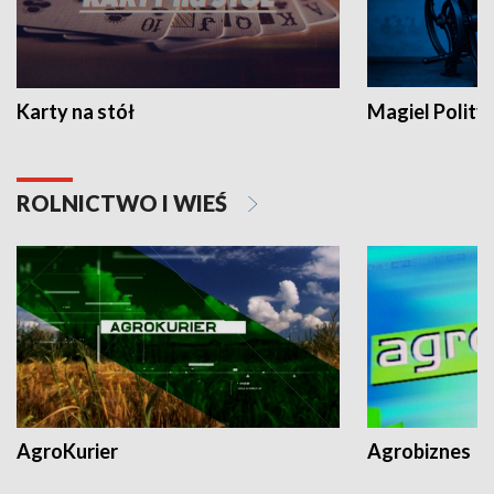
Karty na stół
Magiel Polity
ROLNICTWO I WIEŚ
AgroKurier
Agrobiznes