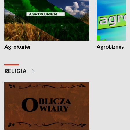
AgroKurier
Agrobiznes
RELIGIA