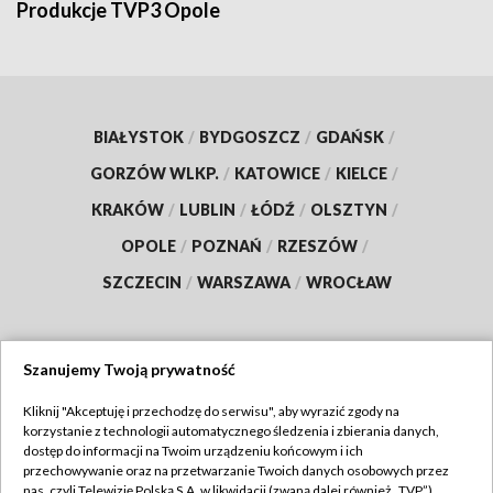
Produkcje TVP3 Opole
BIAŁYSTOK
/
BYDGOSZCZ
/
GDAŃSK
/
GORZÓW WLKP.
/
KATOWICE
/
KIELCE
/
KRAKÓW
/
LUBLIN
/
ŁÓDŹ
/
OLSZTYN
/
OPOLE
/
POZNAŃ
/
RZESZÓW
/
SZCZECIN
/
WARSZAWA
/
WROCŁAW
Szanujemy Twoją prywatność
Dołącz do nas:
Kliknij "Akceptuję i przechodzę do serwisu", aby wyrazić zgody na
korzystanie z technologii automatycznego śledzenia i zbierania danych,
TVP
dostęp do informacji na Twoim urządzeniu końcowym i ich
Abonament TVP
przechowywanie oraz na przetwarzanie Twoich danych osobowych przez
Regulamin TVP
nas, czyli Telewizję Polską S.A. w likwidacji (zwaną dalej również „TVP”),