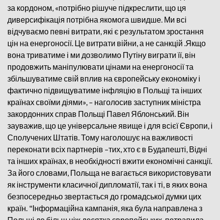
за кордоном, «потрібно рішуче підкреслити, що ця
диверсифікація потрібна якомога швидше. Ми всі
відчуваємо певні витрати, які є результатом зростання
цін на енергоносії. Це витрати війни, а не санкцій .Якщо
вона триватиме і ми дозволимо Путіну виграти її, він
продовжить маніпулювати цінами на енергоносії та
збільшуватиме свій вплив на європейську економіку і
фактично підвищуватиме інфляцію в Польщі та інших
країнах своїми діями», – наголосив заступник міністра
закордонних справ Польщі Павел Яблонський. Він
зауважив, що це універсальне явище і для всієї Європи, і
Сполучених Штатів. Тому наголошує на важливості
переконати всіх партнерів –тих, хто є в Будапешті, Відні
та інших країнах, в необхідності вжити економічні санкції.
За його словами, Польща не вагається використовувати
як інструменти класичної дипломатії, так і ті, в яких вона
безпосередньо звертається до громадської думки цих
країн. "Інформаційна кампанія, яка була направлена з
Польщі до більш ніж десятка європейських, потрапила