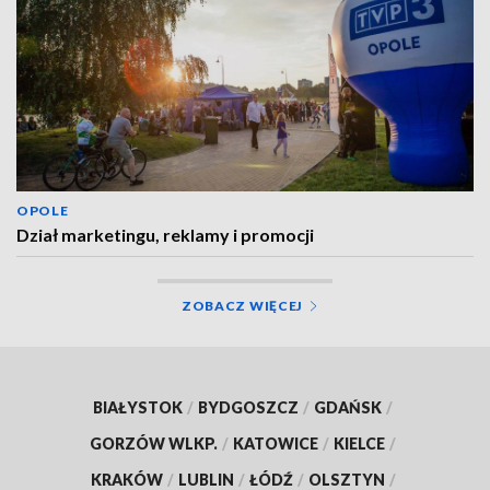
OPOLE
Dział marketingu, reklamy i promocji
ZOBACZ WIĘCEJ
BIAŁYSTOK
/
BYDGOSZCZ
/
GDAŃSK
/
GORZÓW WLKP.
/
KATOWICE
/
KIELCE
/
KRAKÓW
/
LUBLIN
/
ŁÓDŹ
/
OLSZTYN
/