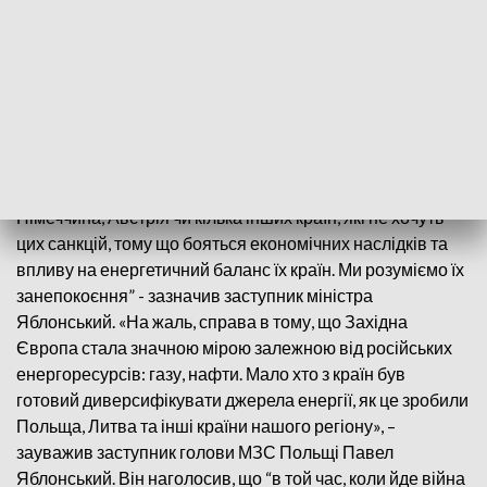
Під час прес-конференції в понеділок у Міністерстві
закордонних справ Павла Яблонського запитали про
підготовку Польщі до наступного саміту ЄС та про
позицію Угорщини, яка ще раз оголосила, що не
підтримує введення ембарго на російський газ. «Не
секрет, що в Європі є країни – не тільки Угорщина, а й в
Західній Європі, набагато більші за Угорщину, як-от:
Німеччина, Австрія чи кілька інших країн, які не хочуть
цих санкцій, тому що бояться економічних наслідків та
впливу на енергетичний баланс їх країн. Ми розуміємо їх
занепокоєння” - зазначив заступник міністра
Яблонський. «На жаль, справа в тому, що Західна
Європа стала значною мірою залежною від російських
енергоресурсів: газу, нафти. Мало хто з країн був
готовий диверсифікувати джерела енергії, як це зробили
Польща, Литва та інші країни нашого регіону», –
зауважив заступник голови МЗС Польщі Павел
Яблонський. Він наголосив, що “в той час, коли йде війна