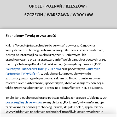
OPOLE
/
POZNAŃ
/
RZESZÓW
/
SZCZECIN
/
WARSZAWA
/
WROCŁAW
Szanujemy Twoją prywatność
Dołącz do nas:
Kliknij "Akceptuję i przechodzę do serwisu", aby wyrazić zgody na
korzystanie z technologii automatycznego śledzenia i zbierania danych,
TVP
dostęp do informacji na Twoim urządzeniu końcowym i ich
Abonament TVP
przechowywanie oraz na przetwarzanie Twoich danych osobowych przez
Regulamin TVP
nas, czyli Telewizję Polską S.A. w likwidacji (zwaną dalej również „TVP”),
Emisja w TVP
Zaufanych Partnerów z IAB* (1201 firm)
Polityka prywatności
oraz pozostałych
Zaufanych
Partnerów TVP (93 firm)
, w celach marketingowych (w tym do
Centrum informacji TVP
Moje zgody
zautomatyzowanego dopasowania reklam do Twoich zainteresowań i
mierzenia ich skuteczności) i pozostałych, które wskazujemy poniżej, a
Naziemna Telewizja Cyfrowa
Pomoc
także zgody na udostępnianie przez nas identyfikatora PPID do Google.
Sklep TVP
Biuro reklamy
Twoje dane osobowe zbierane podczas odwiedzania przez Ciebie naszych
Rada Programowa
poszczególnych serwisów
zwanych dalej „Portalem”, w tym informacje
Kontakt
zapisywane za pomocą technologii takich jak: pliki cookie, sygnalizatory
System NOS
WWW lub innych podobnych technologii umożliwiających świadczenie
dopasowanych i bezpiecznych usług, personalizację treści oraz reklam,