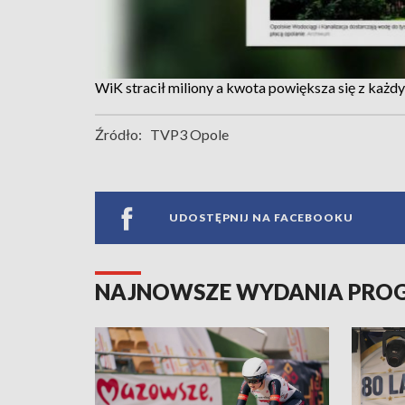
WiK stracił miliony a kwota powiększa się z każd
Źródło:
TVP3 Opole
UDOSTĘPNIJ NA FACEBOOKU
NAJNOWSZE WYDANIA PR