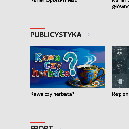
Kurier Opolski Flesz
Kurier 
główn
PUBLICYSTYKA
Kawa czy herbata?
Region
SPORT