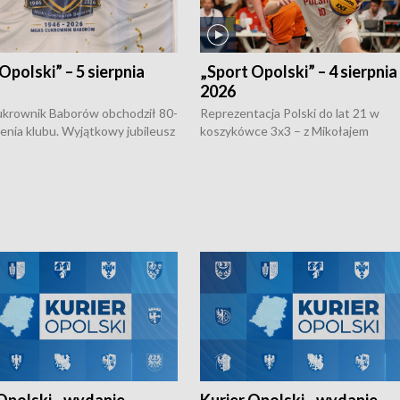
Opolski” – 5 sierpnia
„Sport Opolski” – 4 sierpnia
2026
rownik Baborów obchodził 80-
Reprezentacja Polski do lat 21 w
nienia klubu. Wyjątkowy jubileusz
koszykówce 3x3 – z Mikołajem
 na sportowo. W programie
Kowalczykiem z opolskiego AZS-u 
 turnieju eliminacyjnym
składzie - wygrała dwa z trzech tur
h Mistrzostw w siatkówce
w ramach Ligi Narodów. Rywalizacja
 amatorów w Opolu oraz o
odbyła się w węgierskim Szolnok.
lejarza Opole. Zapraszamy!