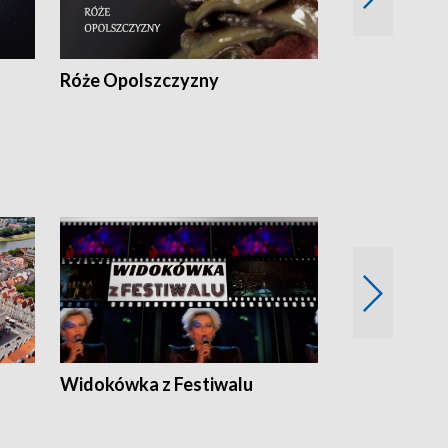
Róże Opolszczyzny
Czas report
Widokówka z Festiwalu
Strefa Kultu