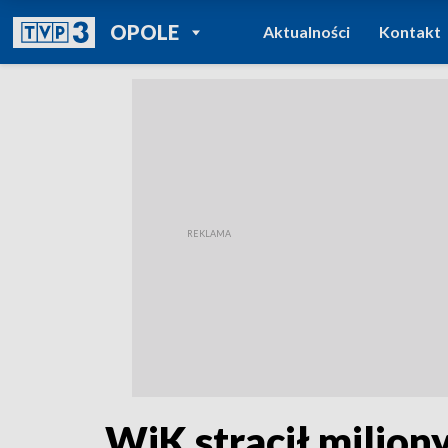
POWRÓT DO
OPOLE
Aktualności
Kontakt
TVP REGIONY
WiK stracił milion