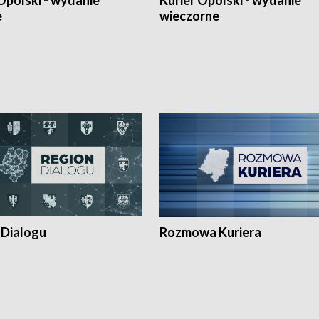
Opolski - wydanie
Kurier Opolski - wydanie
e
wieczorne
 Dialogu
Rozmowa Kuriera