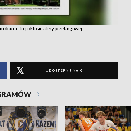
ym dniem. To pokłosie afery przetargowej
UDOSTĘPNIJ NA X
OGRAMÓW