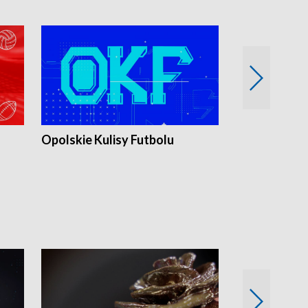
Opolskie Kulisy Futbolu
Złote chwile
sportu