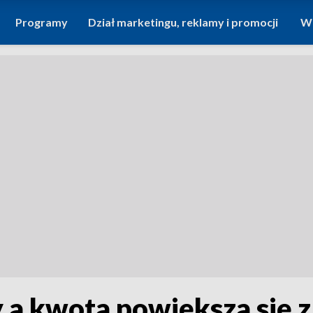
Programy
Dział marketingu, reklamy i promocji
Wi
y a kwota powiększa się 