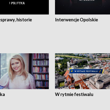
 sprawy, historie
Interwencje Opolskie
ka
W rytmie festiwalu