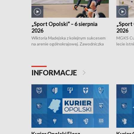
„Sport Opolski” – 6 sierpnia
„Sport 
2026
2026
Wiktoria Madejska z kolejnym sukcesem
MGKS Cuk
na arenie ogólnokrajowej. Zawodniczka
lecie ist
Klubu Kolarskiego Ziemia Brzeska
odbył się
została podwójna Mistrzynią Polski
również o
Juniorów Młodszych w kolarstwie
Otwartyc
torowym.
plażowej
INFORMACJE
meczu Ko