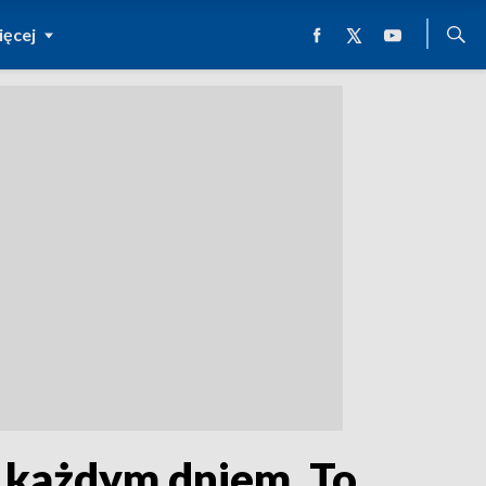
ęcej
z każdym dniem. To