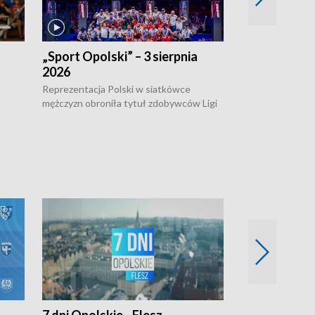
„Sport Opolski” – 3 sierpnia
„Sport Opolsk
2026
Reprezentacja P
mężczyzn w półfi
Reprezentacja Polski w siatkówce
meczu ćwierćfin
mężczyzn obroniła tytuł zdobywców Ligi
Biało-Czerwoni p
w
Narodów. W finale pokonali Amerykanów
Ningbo Ukraińcó
niejów
po tie-breaku. W meczu nie zabrakło
opolskich wątków.