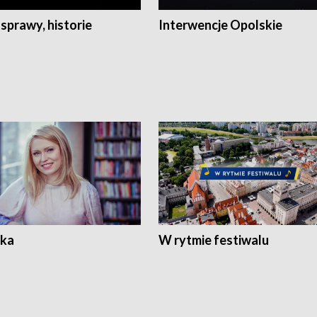
 sprawy, historie
Interwencje Opolskie
ka
W rytmie festiwalu