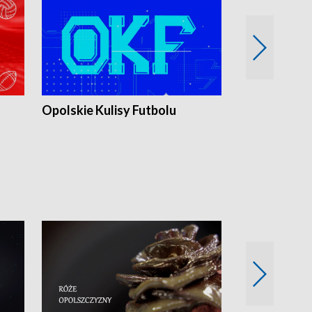
Opolskie Kulisy Futbolu
Złote chwile
sportu