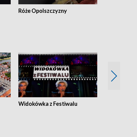
Róże Opolszczyzny
Czas report
Widokówka z Festiwalu
Strefa Kultu