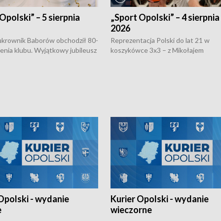
Opolski” – 5 sierpnia
„Sport Opolski” – 4 sierpnia
2026
rownik Baborów obchodził 80-
Reprezentacja Polski do lat 21 w
nienia klubu. Wyjątkowy jubileusz
koszykówce 3x3 – z Mikołajem
 na sportowo. W programie
Kowalczykiem z opolskiego AZS-u 
 turnieju eliminacyjnym
składzie - wygrała dwa z trzech tur
h Mistrzostw w siatkówce
w ramach Ligi Narodów. Rywalizacja
 amatorów w Opolu oraz o
odbyła się w węgierskim Szolnok.
lejarza Opole. Zapraszamy!
Opolski - wydanie
Kurier Opolski - wydanie
e
wieczorne