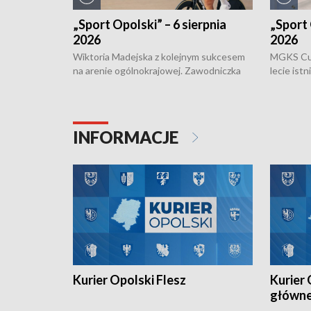
„Sport Opolski” – 6 sierpnia
„Sport 
2026
2026
Wiktoria Madejska z kolejnym sukcesem
MGKS Cuk
na arenie ogólnokrajowej. Zawodniczka
lecie ist
Klubu Kolarskiego Ziemia Brzeska
odbył się
została podwójna Mistrzynią Polski
również o
Juniorów Młodszych w kolarstwie
Otwartyc
torowym.
plażowej
INFORMACJE
meczu Ko
Kurier Opolski Flesz
Kurier 
główn