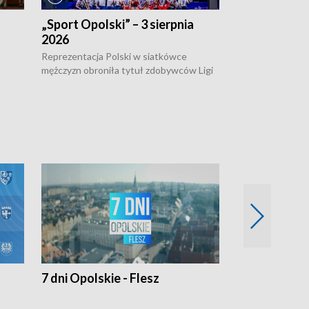
„Sport Opolski” – 3 sierpnia
„Sport Opolsk
2026
Reprezentacja P
mężczyzn w półfi
Reprezentacja Polski w siatkówce
meczu ćwierćfin
mężczyzn obroniła tytuł zdobywców Ligi
Biało-Czerwoni p
w
Narodów. W finale pokonali Amerykanów
Ningbo Ukraińcó
niejów
po tie-breaku. W meczu nie zabrakło
opolskich wątków.
7 dni Opolskie - Flesz
Opolskie o 