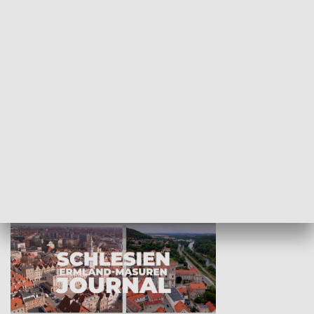
Wejściówka
Zakładka
MNIEJSZOŚCI