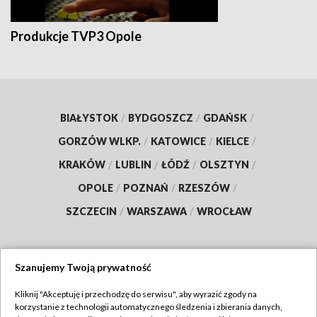
Produkcje TVP3 Opole
BIAŁYSTOK
/
BYDGOSZCZ
/
GDAŃSK
/
GORZÓW WLKP.
/
KATOWICE
/
KIELCE
/
KRAKÓW
/
LUBLIN
/
ŁÓDŹ
/
OLSZTYN
/
OPOLE
/
POZNAŃ
/
RZESZÓW
/
SZCZECIN
/
WARSZAWA
/
WROCŁAW
Szanujemy Twoją prywatność
Dołącz do nas:
Kliknij "Akceptuję i przechodzę do serwisu", aby wyrazić zgody na
korzystanie z technologii automatycznego śledzenia i zbierania danych,
TVP