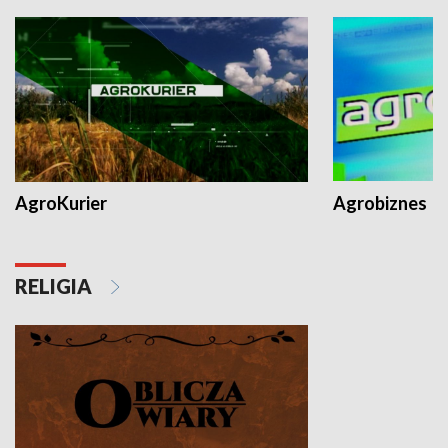
AgroKurier
Agrobiznes
RELIGIA