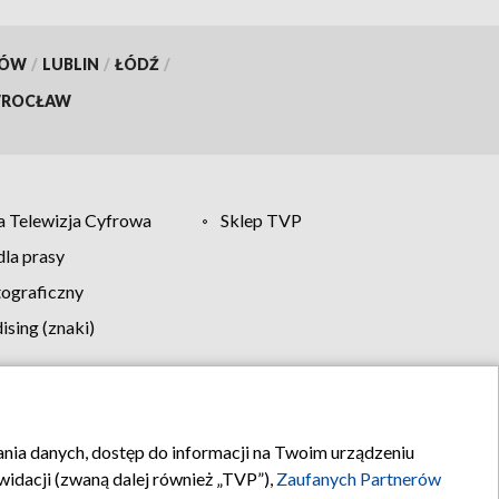
KÓW
/
LUBLIN
/
ŁÓDŹ
/
ROCŁAW
 Telewizja Cyfrowa
Sklep TVP
la prasy
tograficzny
sing (znaki)
klamy
Kontakt
rania danych, dostęp do informacji na Twoim urządzeniu
idacji (zwaną dalej również „TVP”),
Zaufanych Partnerów