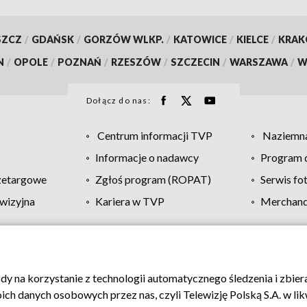
SZCZ
/
GDAŃSK
/
GORZÓW WLKP.
/
KATOWICE
/
KIELCE
/
KRA
N
/
OPOLE
/
POZNAŃ
/
RZESZÓW
/
SZCZECIN
/
WARSZAWA
/
W
Dołącz do nas:
Centrum informacji TVP
Naziemna
Informacje o nadawcy
Program d
zetargowe
Zgłoś program (ROPAT)
Serwis fo
wizyjna
Kariera w TVP
Merchandi
Polityka prywatności
Moje zgody
Pomoc
Biuro re
ody na korzystanie z technologii automatycznego śledzenia i zbie
 danych osobowych przez nas, czyli Telewizję Polską S.A. w likw