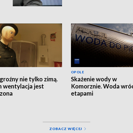
OPOLE
groźny nie tylko zimą.
Skażenie wody w
 wentylacja jest
Komorznie. Woda wróc
rzona
etapami
ZOBACZ WIĘCEJ