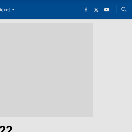
ęcej
022