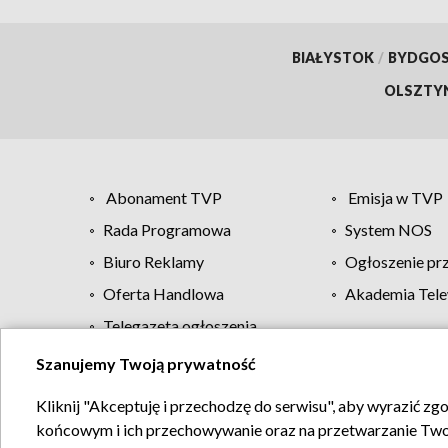
BIAŁYSTOK
/
BYDGO
OLSZTY
Abonament TVP
Emisja w TVP
Rada Programowa
System NOS
Biuro Reklamy
Ogłoszenie pr
Oferta Handlowa
Akademia Tele
Telegazeta ogłoszenia
Szanujemy Twoją prywatność
Regulamin TVP
Kliknij "Akceptuję i przechodzę do serwisu", aby wyrazić zg
końcowym i ich przechowywanie oraz na przetwarzanie Twoich