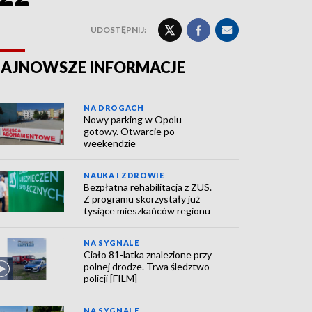
UDOSTĘPNIJ:
AJNOWSZE INFORMACJE
NA DROGACH
Nowy parking w Opolu
gotowy. Otwarcie po
weekendzie
NAUKA I ZDROWIE
Bezpłatna rehabilitacja z ZUS.
Z programu skorzystały już
tysiące mieszkańców regionu
NA SYGNALE
Ciało 81-latka znalezione przy
polnej drodze. Trwa śledztwo
policji [FILM]
NA SYGNALE