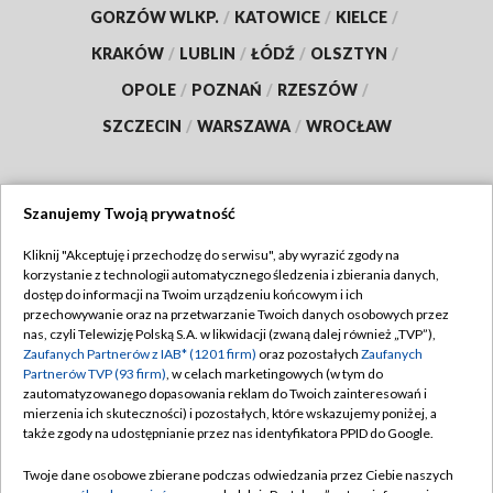
GORZÓW WLKP.
/
KATOWICE
/
KIELCE
/
KRAKÓW
/
LUBLIN
/
ŁÓDŹ
/
OLSZTYN
/
OPOLE
/
POZNAŃ
/
RZESZÓW
/
SZCZECIN
/
WARSZAWA
/
WROCŁAW
Szanujemy Twoją prywatność
Dołącz do nas:
Kliknij "Akceptuję i przechodzę do serwisu", aby wyrazić zgody na
korzystanie z technologii automatycznego śledzenia i zbierania danych,
TVP
dostęp do informacji na Twoim urządzeniu końcowym i ich
Abonament TVP
przechowywanie oraz na przetwarzanie Twoich danych osobowych przez
Regulamin TVP
nas, czyli Telewizję Polską S.A. w likwidacji (zwaną dalej również „TVP”),
Emisja w TVP
Zaufanych Partnerów z IAB* (1201 firm)
oraz pozostałych
Zaufanych
Polityka prywatności
Partnerów TVP (93 firm)
, w celach marketingowych (w tym do
Centrum informacji TVP
Moje zgody
zautomatyzowanego dopasowania reklam do Twoich zainteresowań i
mierzenia ich skuteczności) i pozostałych, które wskazujemy poniżej, a
Naziemna Telewizja Cyfrowa
Pomoc
także zgody na udostępnianie przez nas identyfikatora PPID do Google.
Sklep TVP
Biuro reklamy
Twoje dane osobowe zbierane podczas odwiedzania przez Ciebie naszych
Rada Programowa