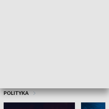
MNIEJSZOŚCI
Schlesien Journal
POLITYKA