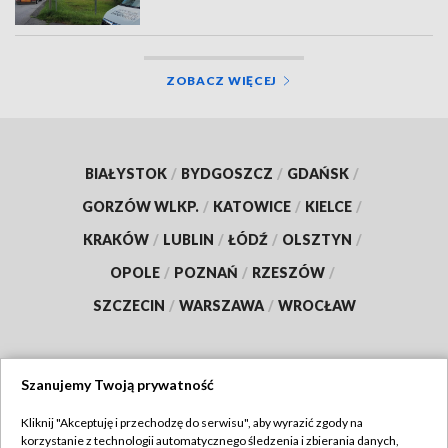
ZOBACZ WIĘCEJ
BIAŁYSTOK
/
BYDGOSZCZ
/
GDAŃSK
/
GORZÓW WLKP.
/
KATOWICE
/
KIELCE
/
KRAKÓW
/
LUBLIN
/
ŁÓDŹ
/
OLSZTYN
/
OPOLE
/
POZNAŃ
/
RZESZÓW
/
SZCZECIN
/
WARSZAWA
/
WROCŁAW
Szanujemy Twoją prywatność
Dołącz do nas:
Kliknij "Akceptuję i przechodzę do serwisu", aby wyrazić zgody na
korzystanie z technologii automatycznego śledzenia i zbierania danych,
TVP