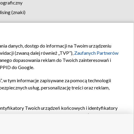
tograficzny
sing (znaki)
klamy
Kontakt
rania danych, dostęp do informacji na Twoim urządzeniu
idacji (zwaną dalej również „TVP”),
Zaufanych Partnerów
anego dopasowania reklam do Twoich zainteresowań i
a PPID do Google.
”, w tym informacje zapisywane za pomocą technologii
zpiecznych usług, personalizację treści oraz reklam,
identyfikatory Twoich urządzeń końcowych i identyfikatory
P,
Zaufanych Partnerów z IAB
oraz pozostałych
Zaufanych
 wyboru podstawowych reklam, wyboru spersonalizowanych
ch treści, pomiaru wydajności reklam, pomiaru wydajności