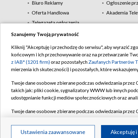
Biuro Reklamy
Ogłoszenie pr
Oferta Handlowa
Akademia Tele
Telegazeta ogłoszenia
Szanujemy Twoją prywatność
Regulamin TVP
Kliknij "Akceptuję i przechodzę do serwisu", aby wyrazić zg
końcowym i ich przechowywanie oraz na przetwarzanie Twoich
z IAB* (1201 firm)
oraz pozostałych
Zaufanych Partnerów T
mierzenia ich skuteczności) i pozostałych, które wskazujemy
Twoje dane osobowe zbierane podczas odwiedzania przez 
takich jak: pliki cookie, sygnalizatory WWW lub innych pod
udostępnianie funkcji mediów społecznościowych oraz anali
Twoje dane osobowe zbierane podczas odwiedzania przez 
plików cookie, informacje o Twoich wyszukiwaniach w serwi
Partnerów TVP
dla realizacji następujących celów i funkc
Ustawienia zaawansowane
Akceptuję i
reklam, tworzenia profilu spersonalizowanych reklam, tworz