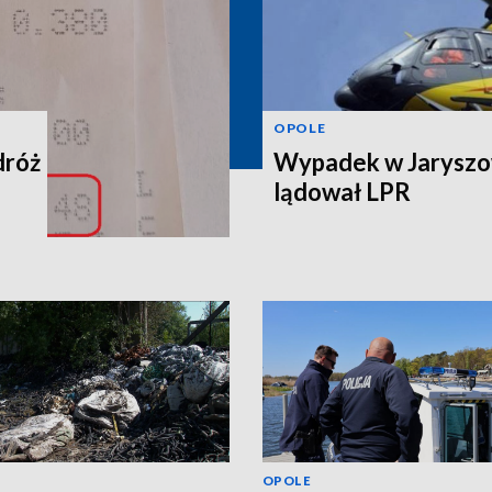
OPOLE
dróż
Wypadek w Jaryszow
lądował LPR
OPOLE