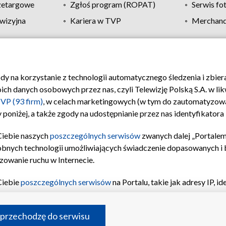
zetargowe
Zgłoś program (ROPAT)
Serwis fo
wizyjna
Kariera w TVP
Merchandi
Polityka prywatności
Moje zgody
Pomoc
Biuro re
ody na korzystanie z technologii automatycznego śledzenia i zbie
 danych osobowych przez nas, czyli Telewizję Polską S.A. w likw
VP (93 firm)
, w celach marketingowych (w tym do zautomatyzow
 poniżej, a także zgody na udostępnianie przez nas identyfikator
Ciebie naszych
poszczególnych serwisów
zwanych dalej „Portalem
obnych technologii umożliwiających świadczenie dopasowanych i be
zowanie ruchu w Internecie.
Ciebie
poszczególnych serwisów
na Portalu, takie jak adresy IP, 
sach Portalu czy historia odwiedzin będą przetwarzane przez TV
ji: przechowywania informacji na urządzeniu lub dostęp do nich,
©2026 Telewizja Polska S.A. w likwidacji
 przechodzę do serwisu
enia profilu spersonalizowanych treści, wyboru spersonalizowany