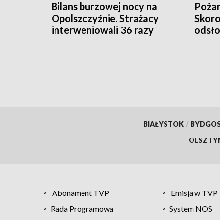
Bilans burzowej nocy na
Pożar
Opolszczyźnie. Strażacy
Skoro
interweniowali 36 razy
odsło
odpa
BIAŁYSTOK
/
BYDGO
OLSZTY
Abonament TVP
Emisja w TVP
Rada Programowa
System NOS