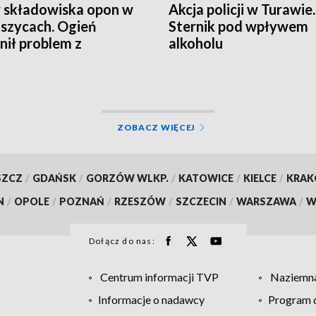
 składowiska opon w
Akcja policji w Turawie.
szycach. Ogień
Sternik pod wpływem
nił problem z
alkoholu
dami
ZOBACZ WIĘCEJ
SZCZ
/
GDAŃSK
/
GORZÓW WLKP.
/
KATOWICE
/
KIELCE
/
KRA
N
/
OPOLE
/
POZNAŃ
/
RZESZÓW
/
SZCZECIN
/
WARSZAWA
/
W
Dołącz do nas:
Centrum informacji TVP
Naziemna
Informacje o nadawcy
Program d