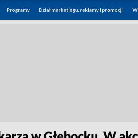
Programy
Dział marketingu, reklamy i promocji
Wi
rza w Głębocku. W akcji 