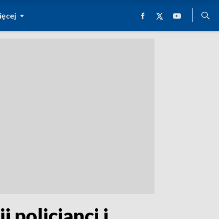
ęcej
policjanci i