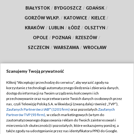
BIAŁYSTOK
/
BYDGOSZCZ
/
GDAŃSK
/
GORZÓW WLKP.
/
KATOWICE
/
KIELCE
/
KRAKÓW
/
LUBLIN
/
ŁÓDŹ
/
OLSZTYN
/
OPOLE
/
POZNAŃ
/
RZESZÓW
/
SZCZECIN
/
WARSZAWA
/
WROCŁAW
Szanujemy Twoją prywatność
Dołącz do nas:
Kliknij "Akceptuję i przechodzę do serwisu", aby wyrazić zgody na
korzystanie z technologii automatycznego śledzenia i zbierania danych,
TVP
dostęp do informacji na Twoim urządzeniu końcowym i ich
Abonament TVP
przechowywanie oraz na przetwarzanie Twoich danych osobowych przez
Regulamin TVP
nas, czyli Telewizję Polską S.A. w likwidacji (zwaną dalej również „TVP”),
Emisja w TVP
Zaufanych Partnerów z IAB* (1201 firm)
oraz pozostałych
Zaufanych
Polityka prywatności
Partnerów TVP (93 firm)
, w celach marketingowych (w tym do
Centrum informacji TVP
Moje zgody
zautomatyzowanego dopasowania reklam do Twoich zainteresowań i
mierzenia ich skuteczności) i pozostałych, które wskazujemy poniżej, a
Naziemna Telewizja Cyfrowa
Pomoc
także zgody na udostępnianie przez nas identyfikatora PPID do Google.