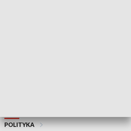
Wejściówka
Zakładka
MNIEJSZOŚCI
Schlesien Journal
POLITYKA