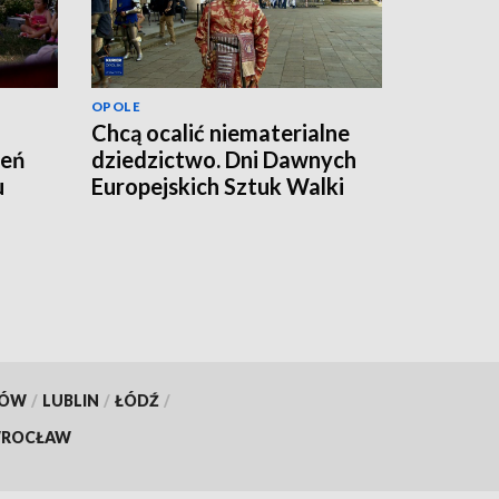
OPOLE
Chcą ocalić niematerialne
zeń
dziedzictwo. Dni Dawnych
u
Europejskich Sztuk Walki
KÓW
/
LUBLIN
/
ŁÓDŹ
/
ROCŁAW