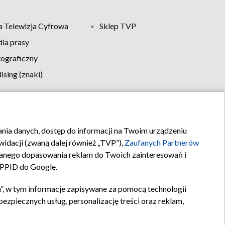
 Telewizja Cyfrowa
Sklep TVP
la prasy
tograficzny
sing (znaki)
klamy
Kontakt
rania danych, dostęp do informacji na Twoim urządzeniu
idacji (zwaną dalej również „TVP”),
Zaufanych Partnerów
anego dopasowania reklam do Twoich zainteresowań i
a PPID do Google.
”, w tym informacje zapisywane za pomocą technologii
zpiecznych usług, personalizację treści oraz reklam,