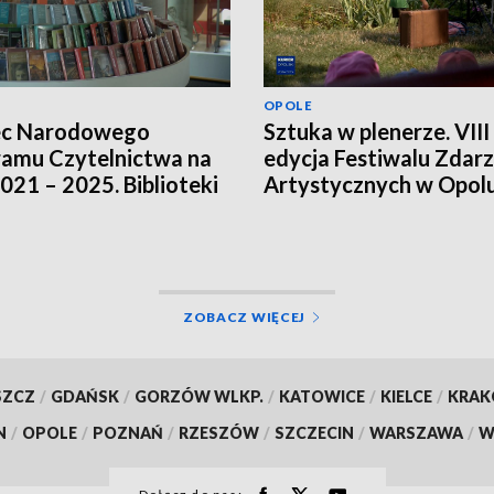
OPOLE
ec Narodowego
Sztuka w plenerze. VIII
amu Czytelnictwa na
edycja Festiwalu Zdar
2021 – 2025. Biblioteki
Artystycznych w Opol
ją innych źródeł
sowania
ZOBACZ WIĘCEJ
SZCZ
/
GDAŃSK
/
GORZÓW WLKP.
/
KATOWICE
/
KIELCE
/
KRA
N
/
OPOLE
/
POZNAŃ
/
RZESZÓW
/
SZCZECIN
/
WARSZAWA
/
W