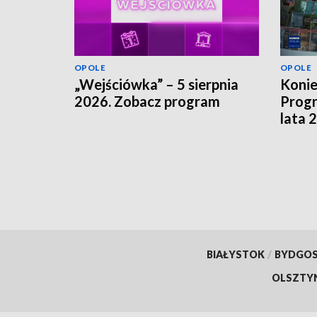
OPOLE
OPOLE
„Wejściówka” – 5 sierpnia
Koni
2026. Zobacz program
Progr
lata 
szuka
finan
BIAŁYSTOK
/
BYDGO
OLSZTY