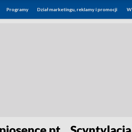
Programy
Dział marketingu, reklamy i promocji
Wi
iosence pt. „Scyntylacja