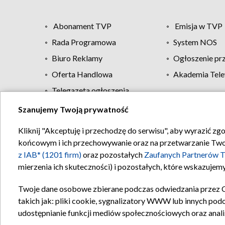
Abonament TVP
Emisja w TVP
Rada Programowa
System NOS
Biuro Reklamy
Ogłoszenie pr
Oferta Handlowa
Akademia Tele
Telegazeta ogłoszenia
Szanujemy Twoją prywatność
Regulamin TVP
Kliknij "Akceptuję i przechodzę do serwisu", aby wyrazić zg
końcowym i ich przechowywanie oraz na przetwarzanie Twoich
z IAB* (1201 firm)
oraz pozostałych
Zaufanych Partnerów T
mierzenia ich skuteczności) i pozostałych, które wskazujemy
Twoje dane osobowe zbierane podczas odwiedzania przez 
takich jak: pliki cookie, sygnalizatory WWW lub innych pod
udostępnianie funkcji mediów społecznościowych oraz anali