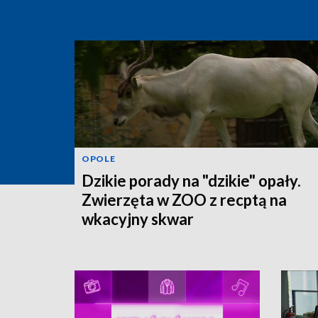
OPOLE
Dzikie porady na "dzikie" opały.
Zwierzęta w ZOO z recptą na
wkacyjny skwar