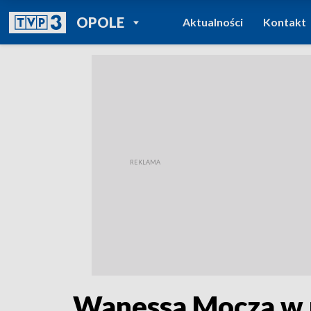
POWRÓT DO
OPOLE
Aktualności
Kontakt
TVP REGIONY
Wanessa Mocza w p