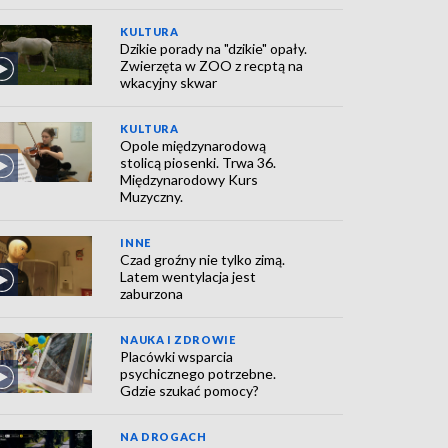
KULTURA
Dzikie porady na "dzikie" opały.
Zwierzęta w ZOO z recptą na
wkacyjny skwar
KULTURA
Opole międzynarodową
stolicą piosenki. Trwa 36.
Międzynarodowy Kurs
Muzyczny.
INNE
Czad groźny nie tylko zimą.
Latem wentylacja jest
zaburzona
NAUKA I ZDROWIE
Placówki wsparcia
psychicznego potrzebne.
Gdzie szukać pomocy?
NA DROGACH