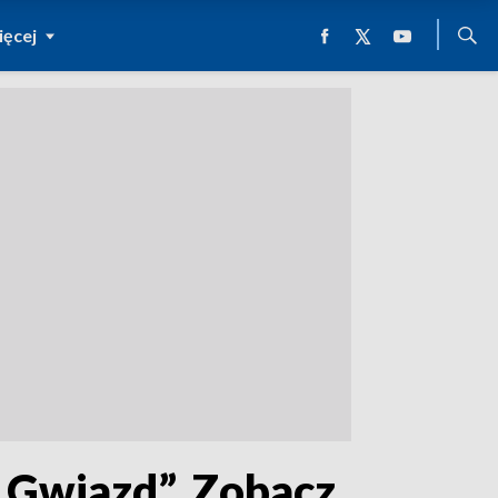
ęcej
 Gwiazd”. Zobacz