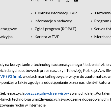
Dołącz do nas:
Centrum informacji TVP
Naziemna
Informacje o nadawcy
Program d
zetargowe
Zgłoś program (ROPAT)
Serwis fo
wizyjna
Kariera w TVP
Merchandi
Polityka prywatności
Moje zgody
Pomoc
Biuro re
ody na korzystanie z technologii automatycznego śledzenia i zbie
 danych osobowych przez nas, czyli Telewizję Polską S.A. w likw
VP (93 firm)
, w celach marketingowych (w tym do zautomatyzow
 poniżej, a także zgody na udostępnianie przez nas identyfikator
Ciebie naszych
poszczególnych serwisów
zwanych dalej „Portalem
obnych technologii umożliwiających świadczenie dopasowanych i be
zowanie ruchu w Internecie.