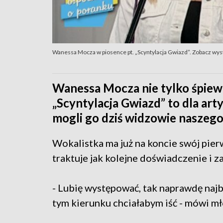
Wanessa Mocza w piosence pt. „Scyntylacja Gwiazd”. Zobacz wys
Wanessa Mocza nie tylko śpiewa,
„Scyntylacja Gwiazd” to dla ar
mogli go dziś widzowie naszeg
Wokalistka ma już na koncie swój pier
traktuje jak kolejne doświadczenie i z
- Lubię występować, tak naprawdę najb
tym kierunku chciałabym iść - mówi mł