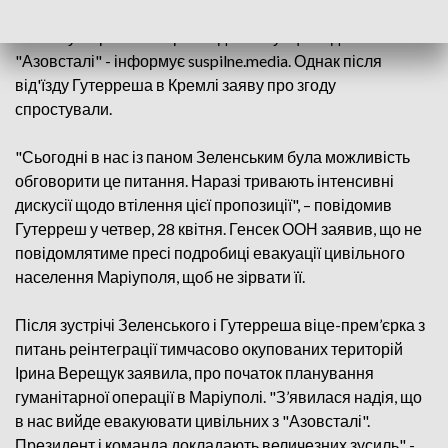
Путін дав згоду на залучення ООН та Міжнародного
комітету Червоного Хреста до евакуації людей з
"Азовсталі" - інформує suspilne.media. Однак після
від'їзду Гутерреша в Кремлі заяву про згоду
спростували.
"Сьогодні в нас із паном Зеленським була можливість
обговорити це питання. Наразі тривають інтенсивні
дискусії щодо втілення цієї пропозиції", – повідомив
Гутерреш у четвер, 28 квітня. Генсек ООН заявив, що не
повідомлятиме пресі подробиці евакуації цивільного
населення Маріуполя, щоб не зірвати її.
Після зустрічі Зеленського і Гутерреша віце-прем’єрка з
питань реінтеграції тимчасово окупованих територій
Ірина Верещук заявила, про початок планування
гуманітарної операції в Маріуполі. "З’явилася надія, що
в нас вийде евакуювати цивільних з "Азовсталі".
Президент і команда докладають величезних зусиль" -