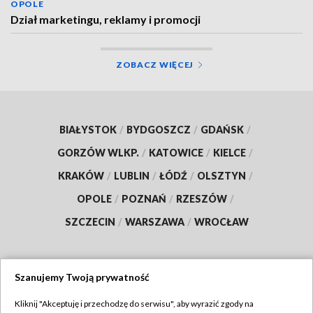
OPOLE
Dział marketingu, reklamy i promocji
ZOBACZ WIĘCEJ
BIAŁYSTOK
/
BYDGOSZCZ
/
GDAŃSK
/
GORZÓW WLKP.
/
KATOWICE
/
KIELCE
/
KRAKÓW
/
LUBLIN
/
ŁÓDŹ
/
OLSZTYN
/
OPOLE
/
POZNAŃ
/
RZESZÓW
/
SZCZECIN
/
WARSZAWA
/
WROCŁAW
Szanujemy Twoją prywatność
Dołącz do nas:
Kliknij "Akceptuję i przechodzę do serwisu", aby wyrazić zgody na