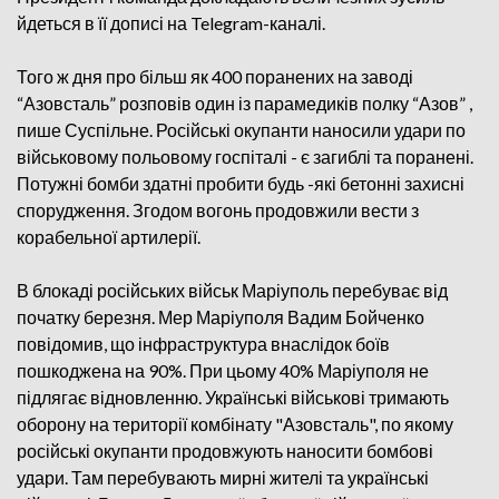
йдеться в її дописі на Telegram-каналі.
Того ж дня про більш як 400 поранених на заводі
“Азовсталь” розповів один із парамедиків полку “Азов” ,
пише Суспільне. Російські окупанти наносили удари по
військовому польовому госпіталі - є загиблі та поранені.
Потужні бомби здатні пробити будь -які бетонні захисні
спорудження. Згодом вогонь продовжили вести з
корабельної артилерії.
В блокаді російських військ Маріуполь перебуває від
початку березня. Мер Маріуполя Вадим Бойченко
повідомив, що інфраструктура внаслідок боїв
пошкоджена на 90%. При цьому 40% Маріуполя не
підлягає відновленню. Українські військові тримають
оборону на території комбінату "Азовсталь", по якому
російські окупанти продовжують наносити бомбові
удари. Там перебувають мирні жителі та українські