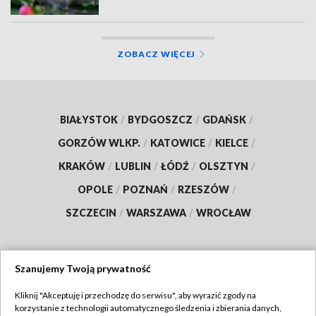
ZOBACZ WIĘCEJ
BIAŁYSTOK
/
BYDGOSZCZ
/
GDAŃSK
/
GORZÓW WLKP.
/
KATOWICE
/
KIELCE
/
KRAKÓW
/
LUBLIN
/
ŁÓDŹ
/
OLSZTYN
/
OPOLE
/
POZNAŃ
/
RZESZÓW
/
SZCZECIN
/
WARSZAWA
/
WROCŁAW
Szanujemy Twoją prywatność
Dołącz do nas:
Kliknij "Akceptuję i przechodzę do serwisu", aby wyrazić zgody na
korzystanie z technologii automatycznego śledzenia i zbierania danych,
TVP