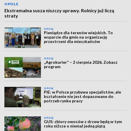
OPOLE
Ekstremalna susza niszczy uprawy. Rolnicy już liczą
straty
OPOLE
Pieniądze dla terenów wiejskich. To
wsparcie dla gmin na organizację
przestrzeni dla mieszkańców
OPOLE
„Agrokurier” – 2 sierpnia 2026. Zobacz
program
OPOLE
PIE: w Polsce przybywa specjalistów, ale
kształcenie nie jest dopasowane do
potrzeb rynku pracy
OPOLE
GUS: zbiory owoców z drzew będą w tym
roku niższe o niemal jedną piątą