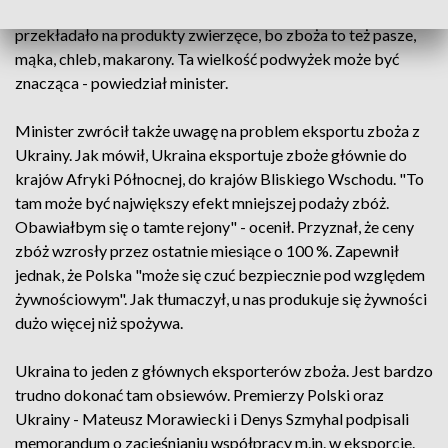
pewnie ceny zbóż nie spadną. Stąd to się później będzie
przekładało na produkty zwierzęce, bo zboża to też pasze,
mąka, chleb, makarony. Ta wielkość podwyżek może być
znacząca - powiedział minister.
Minister zwrócił także uwagę na problem eksportu zboża z
Ukrainy. Jak mówił, Ukraina eksportuje zboże głównie do
krajów Afryki Północnej, do krajów Bliskiego Wschodu. "To
tam może być największy efekt mniejszej podaży zbóż.
Obawiałbym się o tamte rejony" - ocenił. Przyznał, że ceny
zbóż wzrosły przez ostatnie miesiące o 100 %. Zapewnił
jednak, że Polska "może się czuć bezpiecznie pod względem
żywnościowym". Jak tłumaczył, u nas produkuje się żywności
dużo więcej niż spożywa.
Ukraina to jeden z głównych eksporterów zboża. Jest bardzo
trudno dokonać tam obsiewów. Premierzy Polski oraz
Ukrainy - Mateusz Morawiecki i Denys Szmyhal podpisali
memorandum o zacieśnianiu współpracy m.in. w eksporcie.