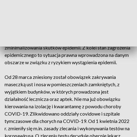
Zgodnie z ustawą o zapobieganiu oraz zwalczaniu zakażeń i
chorób zakaźnych u ludzi, stan epidemii to sytuacja prawna
wprowadzona na danym obszarze w związku z wystąpieniem
epidemii w celu podjęcia określonych w ustawie działań
przeciwepidemicznych i zapobiegawczych dla
zminimalizowania skutków epidemii. Z kolei stan zagrożenia
epidemicznego to sytuacja prawna wprowadzona na danym
obszarze w związku z ryzykiem wystąpienia epidemii.
Od 28 marca zniesiony został obowiązek zakrywania
maseczką ust i nosa w pomieszczeniach zamkniętych, z
wyjątkiem budynków, w których prowadzona jest
działalność lecznicza oraz aptek. Nie ma już obowiązku
kierowania na izolację i kwarantannę z powodu choroby
COVID-19. Zlikwidowano oddziały covidowe i szpitale
tymczasowe dla chorych na COVID-19. Od 1 kwietnia 2022
r. zmieniły się m.in. zasady zlecania i wykonywania testów na
koronawirusa. O zleceniu testu decyduje obecnie lekarz