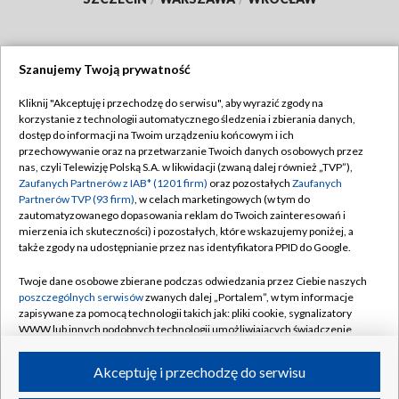
Szanujemy Twoją prywatność
Dołącz do nas:
Kliknij "Akceptuję i przechodzę do serwisu", aby wyrazić zgody na
korzystanie z technologii automatycznego śledzenia i zbierania danych,
TVP
dostęp do informacji na Twoim urządzeniu końcowym i ich
Abonament TVP
przechowywanie oraz na przetwarzanie Twoich danych osobowych przez
Regulamin TVP
nas, czyli Telewizję Polską S.A. w likwidacji (zwaną dalej również „TVP”),
Emisja w TVP
Polityka prywatności
Zaufanych Partnerów z IAB* (1201 firm)
oraz pozostałych
Zaufanych
Partnerów TVP (93 firm)
, w celach marketingowych (w tym do
Centrum informacji TVP
Moje zgody
zautomatyzowanego dopasowania reklam do Twoich zainteresowań i
mierzenia ich skuteczności) i pozostałych, które wskazujemy poniżej, a
Naziemna Telewizja Cyfrowa
Pomoc
także zgody na udostępnianie przez nas identyfikatora PPID do Google.
Sklep TVP
Biuro reklamy
Twoje dane osobowe zbierane podczas odwiedzania przez Ciebie naszych
Rada Programowa
Kontakt
poszczególnych serwisów
zwanych dalej „Portalem”, w tym informacje
zapisywane za pomocą technologii takich jak: pliki cookie, sygnalizatory
System NOS
WWW lub innych podobnych technologii umożliwiających świadczenie
dopasowanych i bezpiecznych usług, personalizację treści oraz reklam,
Informacje o nadawcy
Kanały
udostępnianie funkcji mediów społecznościowych oraz analizowanie
Akceptuję i przechodzę do serwisu
ruchu w Internecie.
Program dla prasy
©2026 Telewizja Polska S.A. w likwidacji