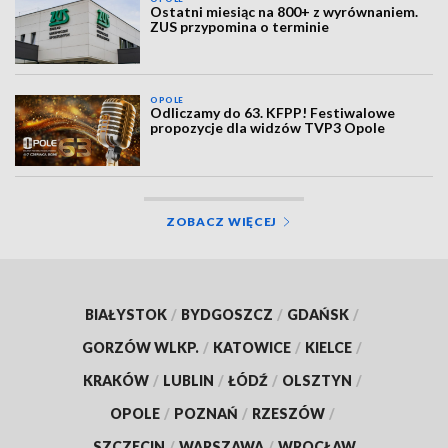
Ostatni miesiąc na 800+ z wyrównaniem.
ZUS przypomina o terminie
OPOLE
Odliczamy do 63. KFPP! Festiwalowe
propozycje dla widzów TVP3 Opole
ZOBACZ WIĘCEJ
BIAŁYSTOK
/
BYDGOSZCZ
/
GDAŃSK
/
GORZÓW WLKP.
/
KATOWICE
/
KIELCE
/
KRAKÓW
/
LUBLIN
/
ŁÓDŹ
/
OLSZTYN
/
OPOLE
/
POZNAŃ
/
RZESZÓW
/
SZCZECIN
/
WARSZAWA
/
WROCŁAW