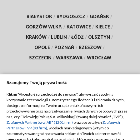
BIAŁYSTOK
/
BYDGOSZCZ
/
GDAŃSK
/
GORZÓW WLKP.
/
KATOWICE
/
KIELCE
/
KRAKÓW
/
LUBLIN
/
ŁÓDŹ
/
OLSZTYN
/
OPOLE
/
POZNAŃ
/
RZESZÓW
/
SZCZECIN
/
WARSZAWA
/
WROCŁAW
Szanujemy Twoją prywatność
Dołącz do nas:
Kliknij "Akceptuję i przechodzę do serwisu", aby wyrazić zgody na
korzystanie z technologii automatycznego śledzenia i zbierania danych,
TVP
dostęp do informacji na Twoim urządzeniu końcowym i ich
Abonament TVP
przechowywanie oraz na przetwarzanie Twoich danych osobowych przez
Regulamin TVP
nas, czyli Telewizję Polską S.A. w likwidacji (zwaną dalej również „TVP”),
Emisja w TVP
Zaufanych Partnerów z IAB* (1201 firm)
oraz pozostałych
Zaufanych
Polityka prywatności
Partnerów TVP (93 firm)
, w celach marketingowych (w tym do
Centrum informacji TVP
Moje zgody
zautomatyzowanego dopasowania reklam do Twoich zainteresowań i
mierzenia ich skuteczności) i pozostałych, które wskazujemy poniżej, a