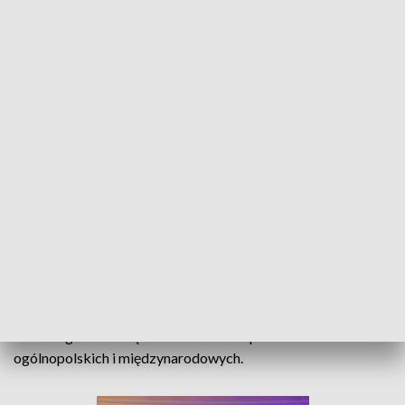
Rozmowa dnia - Piotr Zatwarnicki
Gościem Hanny Honisz w programie „Rozmowa
Dnia” był Piotr Zatwarnicki - laureat XLVIII
Olimpiady Geograficznej w Gdyni.
ematem rozmowy były zainteresowania geograficzne ucznia
Publicznego Liceum Ogólnokształcącego nr III w Opolu,
które nagradzane są medalami na olimpiadach
ogólnopolskich i międzynarodowych.