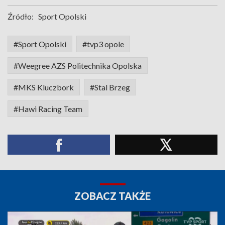
Źródło:
Sport Opolski
#Sport Opolski
#tvp3 opole
#Weegree AZS Politechnika Opolska
#MKS Kluczbork
#Stal Brzeg
#Hawi Racing Team
ZOBACZ TAKŻE