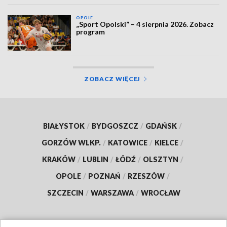
OPOLE
„Sport Opolski” – 4 sierpnia 2026. Zobacz
program
ZOBACZ WIĘCEJ
BIAŁYSTOK
/
BYDGOSZCZ
/
GDAŃSK
/
GORZÓW WLKP.
/
KATOWICE
/
KIELCE
/
KRAKÓW
/
LUBLIN
/
ŁÓDŹ
/
OLSZTYN
/
OPOLE
/
POZNAŃ
/
RZESZÓW
/
SZCZECIN
/
WARSZAWA
/
WROCŁAW