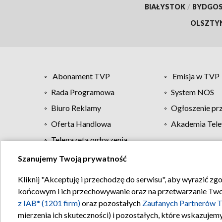
BIAŁYSTOK
/
BYDGO
OLSZTY
Abonament TVP
Emisja w TVP
Rada Programowa
System NOS
Biuro Reklamy
Ogłoszenie pr
Oferta Handlowa
Akademia Tele
Telegazeta ogłoszenia
Szanujemy Twoją prywatność
Regulamin TVP
Kliknij "Akceptuję i przechodzę do serwisu", aby wyrazić zg
końcowym i ich przechowywanie oraz na przetwarzanie Twoich
z IAB* (1201 firm)
oraz pozostałych
Zaufanych Partnerów T
mierzenia ich skuteczności) i pozostałych, które wskazujemy