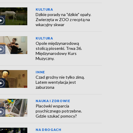
KULTURA
Dzikie porady na "dzikie" opały.
Zwierzęta w ZOO z recptą na
wkacyjny skwar
KULTURA
Opole międzynarodową
stolicą piosenki. Trwa 36.
Międzynarodowy Kurs
Muzyczny.
INNE
Czad groźny nie tylko zimą.
Latem wentylacja jest
zaburzona
NAUKA I ZDROWIE
Placówki wsparcia
psychicznego potrzebne.
Gdzie szukać pomocy?
NA DROGACH