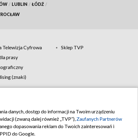
KÓW
/
LUBLIN
/
ŁÓDŹ
/
ROCŁAW
 Telewizja Cyfrowa
Sklep TVP
la prasy
tograficzny
sing (znaki)
klamy
Kontakt
rania danych, dostęp do informacji na Twoim urządzeniu
idacji (zwaną dalej również „TVP”),
Zaufanych Partnerów
anego dopasowania reklam do Twoich zainteresowań i
a PPID do Google.