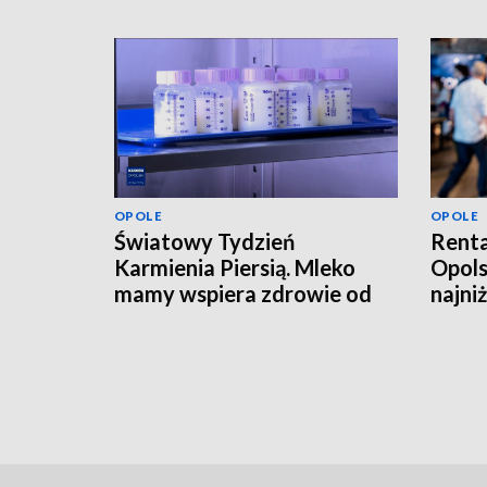
OPOLE
OPOLE
Światowy Tydzień
Renta
Karmienia Piersią. Mleko
Opols
mamy wspiera zdrowie od
najni
pierwszych dni życia
tysią