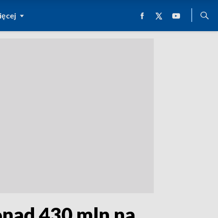
ęcej
onad 430 mln na