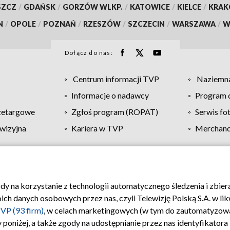
SZCZ
/
GDAŃSK
/
GORZÓW WLKP.
/
KATOWICE
/
KIELCE
/
KRA
N
/
OPOLE
/
POZNAŃ
/
RZESZÓW
/
SZCZECIN
/
WARSZAWA
/
W
Dołącz do nas:
Centrum informacji TVP
Naziemna
Informacje o nadawcy
Program d
zetargowe
Zgłoś program (ROPAT)
Serwis fo
wizyjna
Kariera w TVP
Merchandi
Polityka prywatności
Moje zgody
Pomoc
Biuro re
ody na korzystanie z technologii automatycznego śledzenia i zbie
 danych osobowych przez nas, czyli Telewizję Polską S.A. w likw
VP (93 firm)
, w celach marketingowych (w tym do zautomatyzow
 poniżej, a także zgody na udostępnianie przez nas identyfikator