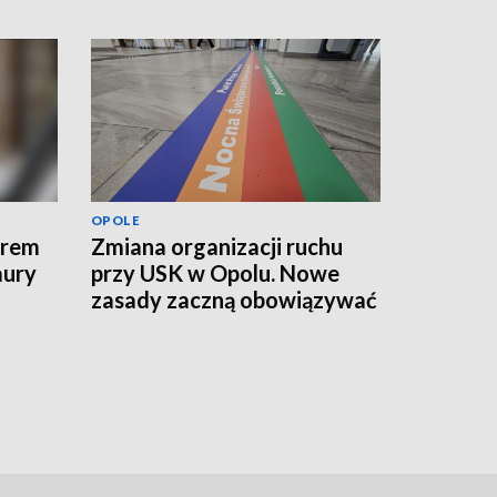
OPOLE
erem
Zmiana organizacji ruchu
aury
przy USK w Opolu. Nowe
zasady zaczną obowiązywać
od jutra