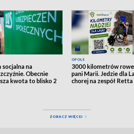
OPOLE
 socjalna na
3000 kilometrów row
zczyźnie. Obecnie
pani Marii. Jedzie dla L
ższa kwota to blisko 2
chorej na zespół Retta
ce złotych
ZOBACZ WIĘCEJ