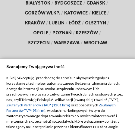
BIAŁYSTOK
/
BYDGOSZCZ
/
GDAŃSK
/
GORZÓW WLKP.
/
KATOWICE
/
KIELCE
/
KRAKÓW
/
LUBLIN
/
ŁÓDŹ
/
OLSZTYN
/
OPOLE
/
POZNAŃ
/
RZESZÓW
/
SZCZECIN
/
WARSZAWA
/
WROCŁAW
Szanujemy Twoją prywatność
Dołącz do nas:
Kliknij "Akceptuję i przechodzę do serwisu", aby wyrazić zgody na
korzystanie z technologii automatycznego śledzenia i zbierania danych,
TVP
dostęp do informacji na Twoim urządzeniu końcowym i ich
Abonament TVP
przechowywanie oraz na przetwarzanie Twoich danych osobowych przez
Regulamin TVP
nas, czyli Telewizję Polską S.A. w likwidacji (zwaną dalej również „TVP”),
Emisja w TVP
Zaufanych Partnerów z IAB* (1201 firm)
oraz pozostałych
Zaufanych
Polityka prywatności
Partnerów TVP (93 firm)
, w celach marketingowych (w tym do
Centrum informacji TVP
Moje zgody
zautomatyzowanego dopasowania reklam do Twoich zainteresowań i
mierzenia ich skuteczności) i pozostałych, które wskazujemy poniżej, a
Naziemna Telewizja Cyfrowa
Pomoc
także zgody na udostępnianie przez nas identyfikatora PPID do Google.
Sklep TVP
Biuro reklamy