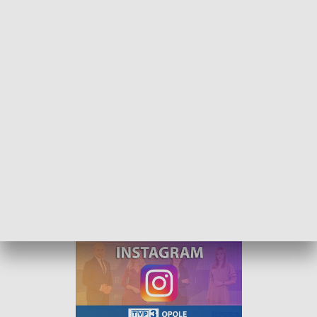
Kurier Opolski - wydanie główne – 27 kwiecień 2022
„Kurier Opolski” to codzienna porcja informacji o
najważniejszych wydarzeniach w regionie. Na
główne wydanie zapraszamy do TVP3 Opole
codziennie o 18:30.