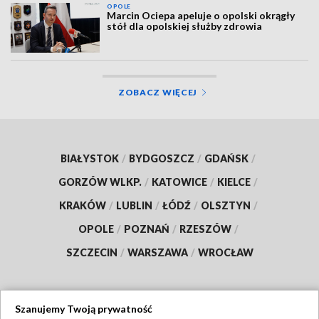
OPOLE
Marcin Ociepa apeluje o opolski okrągły
stół dla opolskiej służby zdrowia
ZOBACZ WIĘCEJ
BIAŁYSTOK
/
BYDGOSZCZ
/
GDAŃSK
/
GORZÓW WLKP.
/
KATOWICE
/
KIELCE
/
KRAKÓW
/
LUBLIN
/
ŁÓDŹ
/
OLSZTYN
/
OPOLE
/
POZNAŃ
/
RZESZÓW
/
SZCZECIN
/
WARSZAWA
/
WROCŁAW
Szanujemy Twoją prywatność