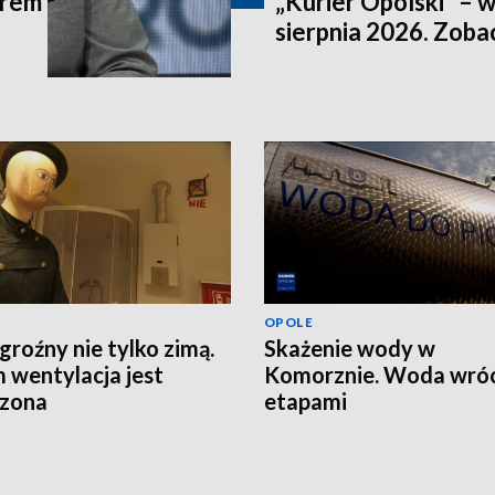
trem
„Kurier Opolski” – 
sierpnia 2026. Zob
OPOLE
groźny nie tylko zimą.
Skażenie wody w
 wentylacja jest
Komorznie. Woda wróc
rzona
etapami