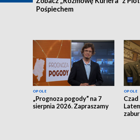
Zobacz „Rozmowę Kuriera” z Pio
Pośpiechem
OPOLE
OPOLE
„Prognoza pogody” na 7
Czad 
sierpnia 2026. Zapraszamy
Latem
zabu