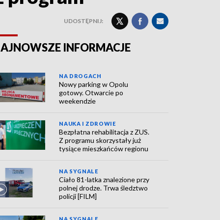
UDOSTĘPNIJ:
AJNOWSZE INFORMACJE
NA DROGACH
Nowy parking w Opolu
gotowy. Otwarcie po
weekendzie
NAUKA I ZDROWIE
Bezpłatna rehabilitacja z ZUS.
Z programu skorzystały już
tysiące mieszkańców regionu
NA SYGNALE
Ciało 81-latka znalezione przy
polnej drodze. Trwa śledztwo
policji [FILM]
NA SYGNALE