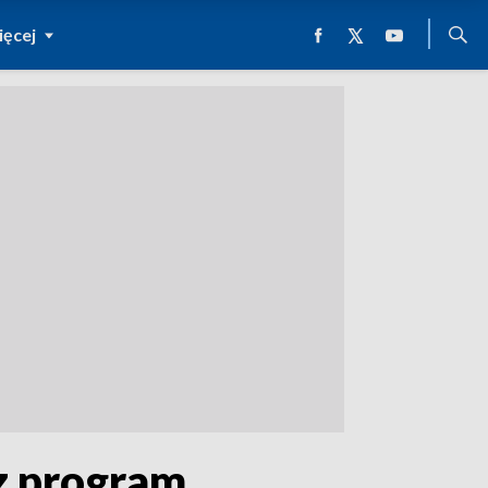
ęcej
cz program