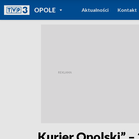
POWRÓT DO
OPOLE
Aktualności
Kontakt
TVP REGIONY
„Kurier Opolski” –