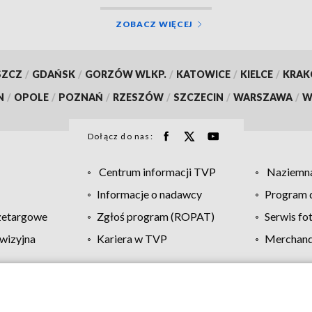
ZOBACZ WIĘCEJ
SZCZ
/
GDAŃSK
/
GORZÓW WLKP.
/
KATOWICE
/
KIELCE
/
KRA
N
/
OPOLE
/
POZNAŃ
/
RZESZÓW
/
SZCZECIN
/
WARSZAWA
/
W
Dołącz do nas:
Centrum informacji TVP
Naziemna
Informacje o nadawcy
Program d
zetargowe
Zgłoś program (ROPAT)
Serwis fo
wizyjna
Kariera w TVP
Merchandi
Polityka prywatności
Moje zgody
Pomoc
Biuro re