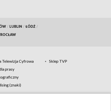
KÓW
/
LUBLIN
/
ŁÓDŹ
/
ROCŁAW
 Telewizja Cyfrowa
Sklep TVP
la prasy
tograficzny
sing (znaki)
klamy
Kontakt