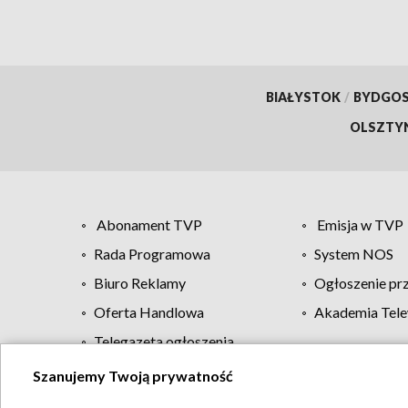
BIAŁYSTOK
/
BYDGO
OLSZTY
Abonament TVP
Emisja w TVP
Rada Programowa
System NOS
Biuro Reklamy
Ogłoszenie pr
Oferta Handlowa
Akademia Tele
Telegazeta ogłoszenia
Szanujemy Twoją prywatność
Regulamin TVP