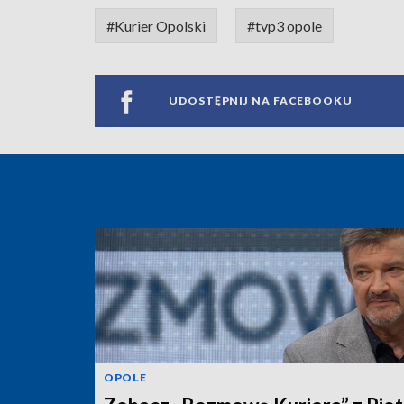
#Kurier Opolski
#tvp3 opole
UDOSTĘPNIJ NA FACEBOOKU
OPOLE