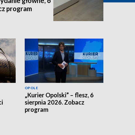
wydanie główne, 6
acz program
OPOLE
„Kurier Opolski” – flesz, 6
i
sierpnia 2026. Zobacz
program