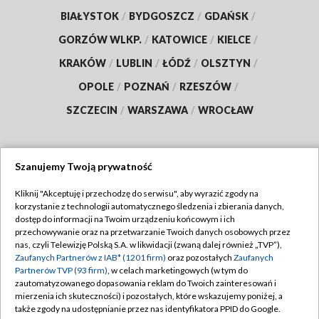
BIAŁYSTOK
/
BYDGOSZCZ
/
GDAŃSK
/
GORZÓW WLKP.
/
KATOWICE
/
KIELCE
/
KRAKÓW
/
LUBLIN
/
ŁÓDŹ
/
OLSZTYN
/
OPOLE
/
POZNAŃ
/
RZESZÓW
/
SZCZECIN
/
WARSZAWA
/
WROCŁAW
Szanujemy Twoją prywatność
Dołącz do nas:
Kliknij "Akceptuję i przechodzę do serwisu", aby wyrazić zgody na
korzystanie z technologii automatycznego śledzenia i zbierania danych,
TVP
dostęp do informacji na Twoim urządzeniu końcowym i ich
Abonament TVP
przechowywanie oraz na przetwarzanie Twoich danych osobowych przez
Regulamin TVP
nas, czyli Telewizję Polską S.A. w likwidacji (zwaną dalej również „TVP”),
Emisja w TVP
Zaufanych Partnerów z IAB* (1201 firm)
oraz pozostałych
Zaufanych
Polityka prywatności
Partnerów TVP (93 firm)
, w celach marketingowych (w tym do
Centrum informacji TVP
Moje zgody
zautomatyzowanego dopasowania reklam do Twoich zainteresowań i
mierzenia ich skuteczności) i pozostałych, które wskazujemy poniżej, a
Naziemna Telewizja Cyfrowa
Pomoc
także zgody na udostępnianie przez nas identyfikatora PPID do Google.