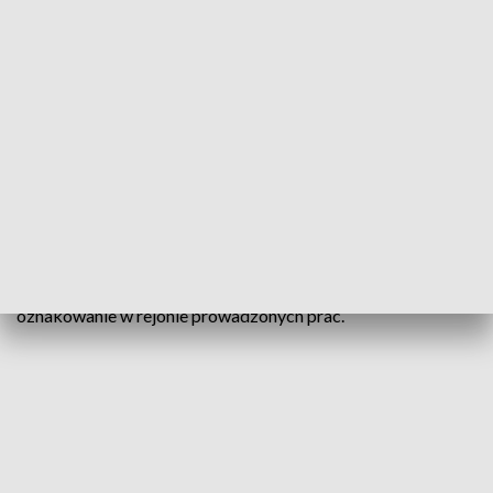
Miejskiego Zarządu Dróg dopatrzyli się podczas odbioru
inwestycji.
- Prace będą prowadzone na pasie skrętu w prawo od strony
Plebiscytowej w kierunku osiedla AK oraz na pasie do jazdy
prosto w kierunku Zaodrza. Pozostałe kierunki, w tym
estakada i tunel będą przejezdne - informuje Miejski Zarząd
Dróg w Opolu.
Drogowcy apelują do kierowców o zachowanie szczególnej
ostrożności oraz o zwracanie uwagi na tymczasowe
oznakowanie w rejonie prowadzonych prac.