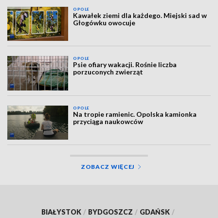
OPOLE
Kawałek ziemi dla każdego. Miejski sad w
Głogówku owocuje
OPOLE
Psie ofiary wakacji. Rośnie liczba
porzuconych zwierząt
OPOLE
Na tropie ramienic. Opolska kamionka
przyciąga naukowców
ZOBACZ WIĘCEJ
BIAŁYSTOK
/
BYDGOSZCZ
/
GDAŃSK
/