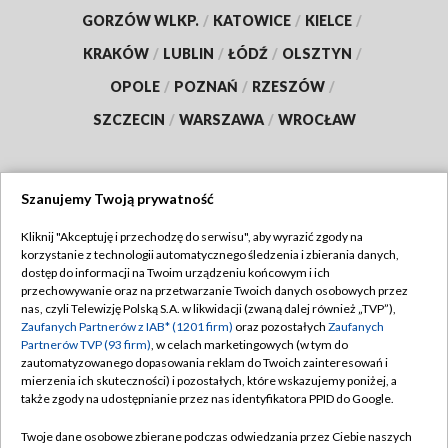
GORZÓW WLKP.
/
KATOWICE
/
KIELCE
/
KRAKÓW
/
LUBLIN
/
ŁÓDŹ
/
OLSZTYN
/
OPOLE
/
POZNAŃ
/
RZESZÓW
/
SZCZECIN
/
WARSZAWA
/
WROCŁAW
Szanujemy Twoją prywatność
Dołącz do nas:
Kliknij "Akceptuję i przechodzę do serwisu", aby wyrazić zgody na
korzystanie z technologii automatycznego śledzenia i zbierania danych,
TVP
dostęp do informacji na Twoim urządzeniu końcowym i ich
Abonament TVP
przechowywanie oraz na przetwarzanie Twoich danych osobowych przez
Regulamin TVP
nas, czyli Telewizję Polską S.A. w likwidacji (zwaną dalej również „TVP”),
Emisja w TVP
Zaufanych Partnerów z IAB* (1201 firm)
oraz pozostałych
Zaufanych
Polityka prywatności
Partnerów TVP (93 firm)
, w celach marketingowych (w tym do
Centrum informacji TVP
Moje zgody
zautomatyzowanego dopasowania reklam do Twoich zainteresowań i
mierzenia ich skuteczności) i pozostałych, które wskazujemy poniżej, a
Naziemna Telewizja Cyfrowa
Pomoc
także zgody na udostępnianie przez nas identyfikatora PPID do Google.
Sklep TVP
Biuro reklamy
Twoje dane osobowe zbierane podczas odwiedzania przez Ciebie naszych