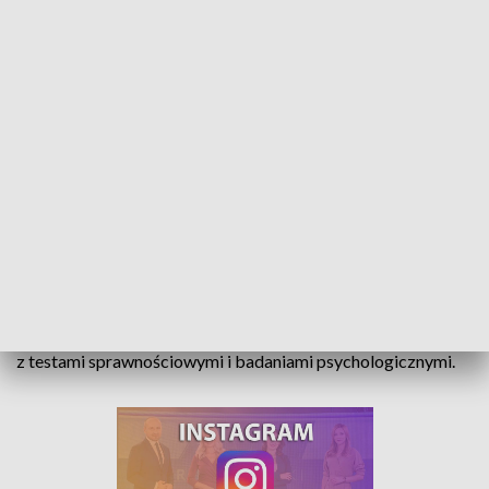
Chętni do służby. Kwalifikacja wojskowa u opolskich logistyków
60 kandydatów z całego kraju wzięło udział w kwalifikacji
wojskowej w koszarach 10. Opolskiej Brygady Logistycznej.
Chętni do podjęcia służby musieli się między innymi zmierzyć
z testami sprawnościowymi i badaniami psychologicznymi.