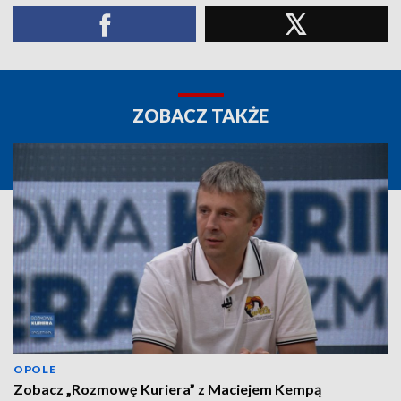
ZOBACZ TAKŻE
OPOLE
Zobacz „Rozmowę Kuriera” z Maciejem Kempą